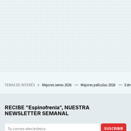
TEMAS DE INTERÉS
Mejores series 2026
Mejores películas 2026
Est
RECIBE "Espinofrenia", NUESTRA
NEWSLETTER SEMANAL
SUSCRIBIR