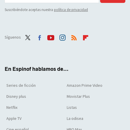
Suscribiéndote aceptas nuestra
política de privacidad
Síguenos
Twit
Face
Yout
Inst
RSS
Flip
ter
boo
ube
agra
boar
k
m
d
En Espinof hablamos de...
Series de ficción
Amazon Prime Video
Disney plus
Movistar Plus
Netflix
Listas
Apple TV
La odisea
Cine español
HBO Max