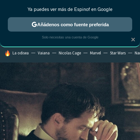
Ya puedes ver más de Espinof en Google
CRÍTICA
ESTRENOS
REALITY
ANIME
RANKINGS CINE
RA
Añádenos como fuente preferida
Solo necesitas una cuenta de Google
×
HOY SE HABLA DE
La odisea
Vaiana
Nicolas Cage
Marvel
Star Wars
Na