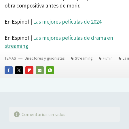
obra compositiva antes de morir.
En Espinof |
Las mejores películas de 2024
En Espinof |
Las mejores películas de drama en
streaming
TEMAS
Directores y guionistas
Streaming
Filmin
La 
FACEBOOK
TWITTER
FLIPBOARD
E-
WHATSAPP
MAIL
Comentarios cerrados