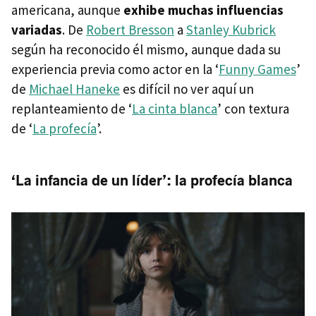
americana, aunque
exhibe muchas influencias
variadas
. De
Robert Bresson
a
Stanley Kubrick
según ha reconocido él mismo, aunque dada su
experiencia previa como actor en la ‘
Funny Games
’
de
Michael Haneke
es difícil no ver aquí un
replanteamiento de ‘
La cinta blanca
’ con textura
de ‘
La profecía
’.
‘La infancia de un líder’: la profecía blanca