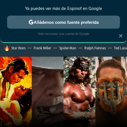
Ya puedes ver más de Espinof en Google
MENÚ
NUEVO
Añádenos como fuente preferida
CRÍTICA
ESTRENOS
REALITY
ANIME
RANKINGS CINE
RA
Solo necesitas una cuenta de Google
×
HOY SE HABLA DE
Star Wars
Frank Miller
Spider-Man
Ralph Fiennes
Ted Las