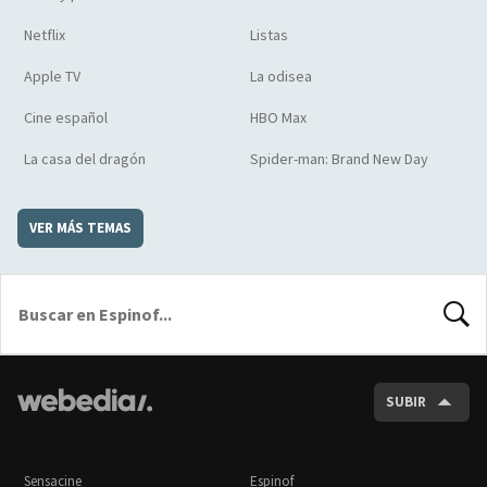
Netflix
Listas
Apple TV
La odisea
Cine español
HBO Max
La casa del dragón
Spider-man: Brand New Day
VER MÁS TEMAS
BUSCA
SUBIR
Sensacine
Espinof