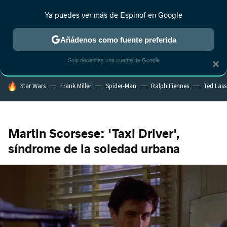
Ya puedes ver más de Espinof en Google
CRÍTICA
ESTRENOS
REALITY
ANIME
RANKINGS CINE
RA
Añádenos como fuente preferida
Solo necesitas una cuenta de Google
×
HOY SE HABLA DE
Star Wars
Frank Miller
Spider-Man
Ralph Fiennes
Ted Las
Martin Scorsese: 'Taxi Driver',
síndrome de la soledad urbana