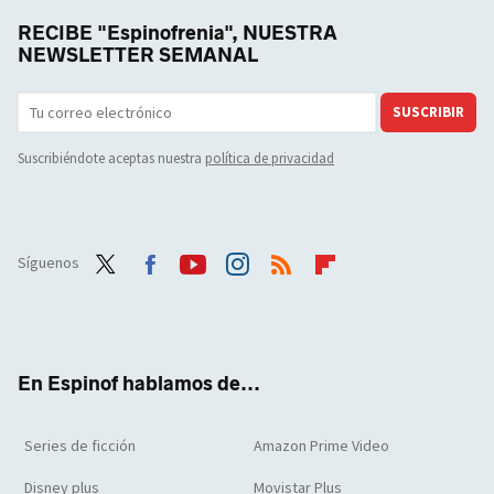
RECIBE "Espinofrenia", NUESTRA
NEWSLETTER SEMANAL
SUSCRIBIR
Suscribiéndote aceptas nuestra
política de privacidad
Síguenos
Twit
Face
Yout
Inst
RSS
Flip
ter
boo
ube
agra
boar
k
m
d
En Espinof hablamos de...
Series de ficción
Amazon Prime Video
Disney plus
Movistar Plus