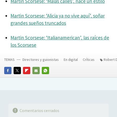
Martin Scorsese: ‘Malas calles’, nace un estilo
Martin Scorsese: ‘Alicia ya no vive aquí’, soñar
grandes sueños truncados
Martin Scorsese: ‘Italianamerican’, las raíces de
los Scorsese
TEMAS
Directores y guionistas
En digital
Críticas
Robert D
FACEBOOK
TWITTER
FLIPBOARD
E-
WHATSAPP
MAIL
Comentarios cerrados