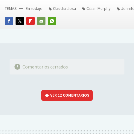
TEMAS
En rodaje
Claudia Llosa
Cillian Murphy
Jennife
FACEBOOK
TWITTER
FLIPBOARD
E-
WHATSAPP
MAIL
Comentarios cerrados
VER
12 COMENTARIOS