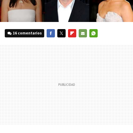
16 comentarios
FACEBOOK
TWITTER
FLIPBOARD
E-
WHATSAPP
MAIL