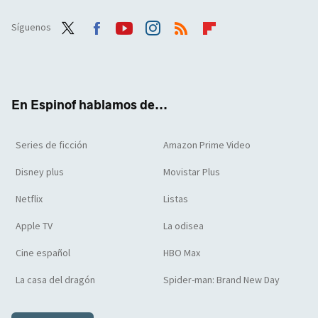
Síguenos
Twit
Face
Yout
Inst
RSS
Flip
ter
boo
ube
agra
boar
k
m
d
En Espinof hablamos de...
Series de ficción
Amazon Prime Video
Disney plus
Movistar Plus
Netflix
Listas
Apple TV
La odisea
Cine español
HBO Max
La casa del dragón
Spider-man: Brand New Day