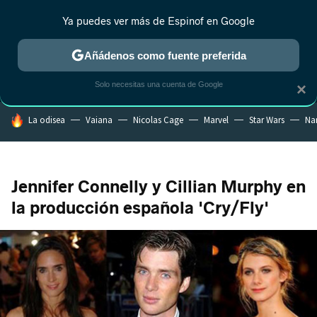
Ya puedes ver más de Espinof en Google
MENÚ
NUEVO
Añádenos como fuente preferida
CRÍTICA
ESTRENOS
REALITY
ANIME
RANKINGS CINE
RA
Solo necesitas una cuenta de Google
×
HOY SE HABLA DE
La odisea
Vaiana
Nicolas Cage
Marvel
Star Wars
Na
Jennifer Connelly y Cillian Murphy en
la producción española 'Cry/Fly'