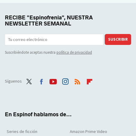
RECIBE "Espinofrenia", NUESTRA
NEWSLETTER SEMANAL
SUSCRIBIR
Suscribiéndote aceptas nuestra
política de privacidad
Síguenos
Twit
Face
Yout
Inst
RSS
Flip
ter
boo
ube
agra
boar
k
m
d
En Espinof hablamos de...
Series de ficción
Amazon Prime Video