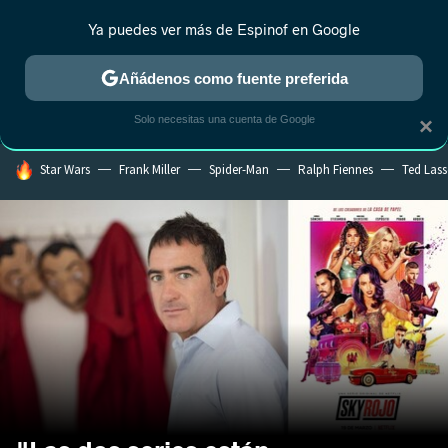
Ya puedes ver más de Espinof en Google
CRÍTICA
ESTRENOS
REALITY
ANIME
RANKINGS CINE
RA
Añádenos como fuente preferida
Solo necesitas una cuenta de Google
×
HOY SE HABLA DE
Star Wars
Frank Miller
Spider-Man
Ralph Fiennes
Ted Las