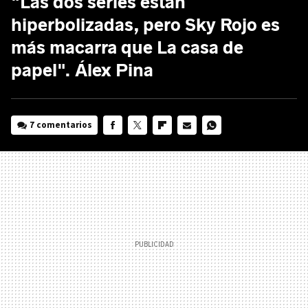
"Las dos series están
hiperbolizadas, pero Sky Rojo es
más macarra que La casa de
papel". Álex Pina
7 comentarios
FACEBOOK
TWITTER
FLIPBOARD
E-
WHATSAPP
MAIL