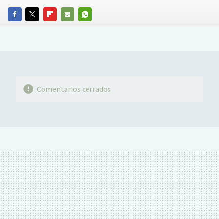
FACEBOOK
TWITTER
FLIPBOARD
E-
WHATSAPP
MAIL
Comentarios cerrados