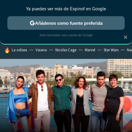
Ya puedes ver más de Espinof en Google
CRÍTICA
ESTRENOS
REALITY
ANIME
RANKINGS CINE
RA
Añádenos como fuente preferida
Solo necesitas una cuenta de Google
×
HOY SE HABLA DE
La odisea
Vaiana
Nicolas Cage
Marvel
Star Wars
Na