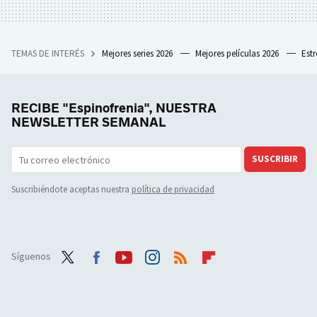
TEMAS DE INTERÉS
Mejores series 2026
Mejores películas 2026
Est
RECIBE "Espinofrenia", NUESTRA
NEWSLETTER SEMANAL
SUSCRIBIR
Suscribiéndote aceptas nuestra
política de privacidad
Síguenos
Twit
Face
Yout
Inst
RSS
Flip
ter
boo
ube
agra
boar