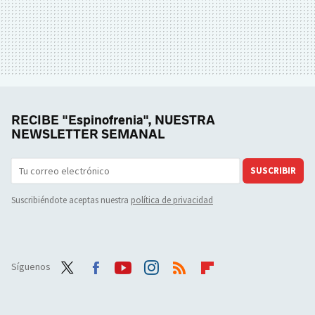
RECIBE "Espinofrenia", NUESTRA
NEWSLETTER SEMANAL
SUSCRIBIR
Suscribiéndote aceptas nuestra
política de privacidad
Síguenos
Twit
Face
Yout
Inst
RSS
Flip
ter
boo
ube
agra
boar