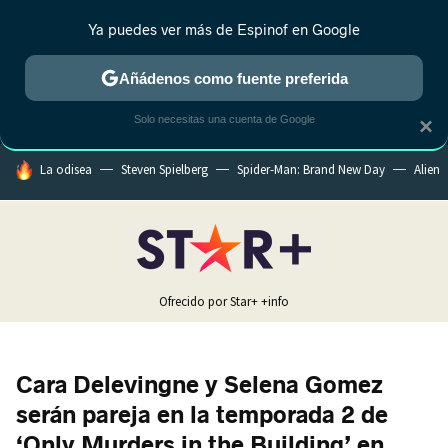
Ya puedes ver más de Espinof en Google
MENÚ
NUEVO
Añádenos como fuente preferida
CRÍTICA
ESTRENOS
REALITY
ANIME
RANKINGS CINE
RA
Solo necesitas una cuenta de Google
×
HOY SE HABLA DE
La odisea
Steven Spielberg
Spider-Man: Brand New Day
Alien
Ofrecido por Star+
+info
Cara Delevingne y Selena Gomez
serán pareja en la temporada 2 de
‘Only Murders in the Building’ en