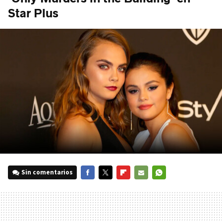
Star Plus
Sin comentarios
FACEBOOK
TWITTER
FLIPBOARD
E-
WHATSAPP
MAIL