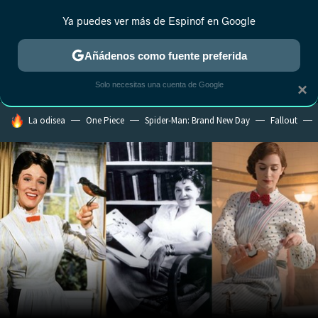
Ya puedes ver más de Espinof en Google
MENÚ
NUEVO
Añádenos como fuente preferida
CRÍTICA
ESTRENOS
REALITY
ANIME
RANKINGS CINE
RA
Solo necesitas una cuenta de Google
×
HOY SE HABLA DE
La odisea
One Piece
Spider-Man: Brand New Day
Fallout