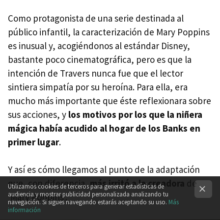
Como protagonista de una serie destinada al
público infantil, la caracterización de Mary Poppins
es inusual y, acogiéndonos al estándar Disney,
bastante poco cinematográfica, pero es que la
intención de Travers nunca fue que el lector
sintiera simpatía por su heroína. Para ella, era
mucho más importante que éste reflexionara sobre
sus acciones, y
los motivos por los que la niñera
mágica había acudido al hogar de los Banks en
primer lugar
.
Y así es cómo llegamos al punto de la adaptación
que, con diferencia,
más irritó a la creadora
de
Utilizamos cookies de terceros para generar estadísticas de
audiencia y mostrar publicidad personalizada analizando tu
'Mary Poppins'.
navegación. Si sigues navegando estarás aceptando su uso.
Más
información