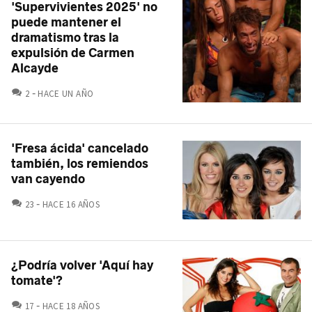
'Supervivientes 2025' no
puede mantener el
dramatismo tras la
expulsión de Carmen
Alcayde
COMENTARIOS
2
HACE UN AÑO
'Fresa ácida' cancelado
también, los remiendos
van cayendo
COMENTARIOS
23
HACE 16 AÑOS
¿Podría volver 'Aquí hay
tomate'?
COMENTARIOS
17
HACE 18 AÑOS