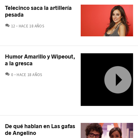
Telecinco saca la artillería
pesada
COMENTARIOS
12
HACE 18 AÑOS
Humor Amarillo y Wipeout,
a la gresca
COMENTARIOS
0
HACE 18 AÑOS
De qué hablan en Las gafas
de Angelino