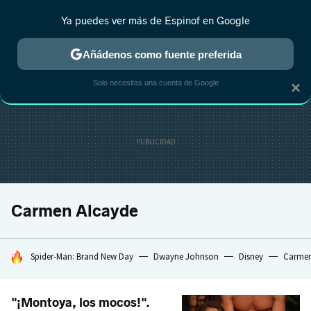
Ya puedes ver más de Espinof en Google
CRÍTICA
ESTRENOS
REALITY
ANIME
RANKINGS CINE
RA
Añádenos como fuente preferida
Solo necesitas una cuenta de Google
×
Carmen Alcayde
HOY SE HABLA DE
Spider-Man: Brand New Day
Dwayne Johnson
Disney
Carmen
"¡Montoya, los mocos!".