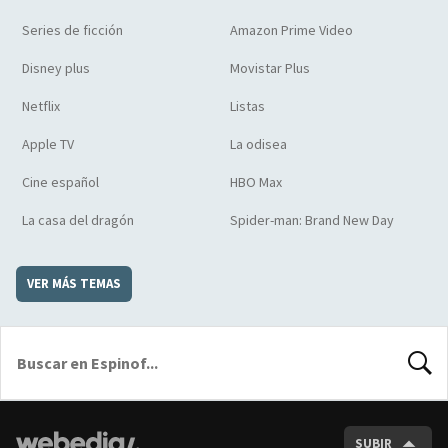
Series de ficción
Amazon Prime Video
Disney plus
Movistar Plus
Netflix
Listas
Apple TV
La odisea
Cine español
HBO Max
La casa del dragón
Spider-man: Brand New Day
VER MÁS TEMAS
BUSCA
SUBIR