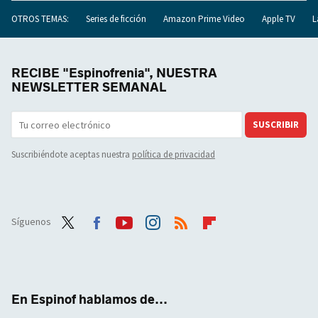
OTROS TEMAS:
Series de ficción
Amazon Prime Video
Apple TV
L
RECIBE "Espinofrenia", NUESTRA
NEWSLETTER SEMANAL
SUSCRIBIR
Suscribiéndote aceptas nuestra
política de privacidad
Síguenos
Twit
Face
Yout
Inst
RSS
Flip
ter
boo
ube
agra
boar
k
m
d
En Espinof hablamos de...