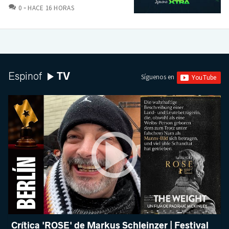
COMENTARIOS
0
HACE 16 HORAS
TV
Espinof
Síguenos en
Crítica 'ROSE' de Markus Schleinzer | Festival