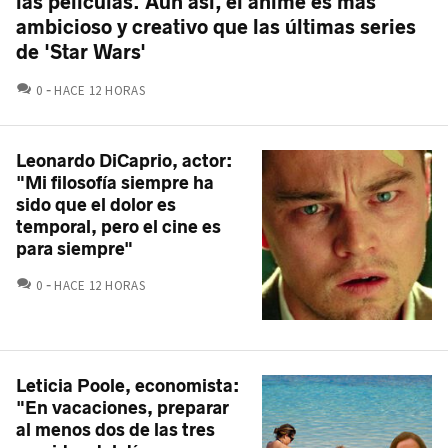
las películas. Aún así, el anime es más
ambicioso y creativo que las últimas series
de 'Star Wars'
COMENTARIOS
0
HACE 12 HORAS
Leonardo DiCaprio, actor:
"Mi filosofía siempre ha
sido que el dolor es
temporal, pero el cine es
para siempre"
COMENTARIOS
0
HACE 12 HORAS
Leticia Poole, economista:
"En vacaciones, preparar
al menos dos de las tres