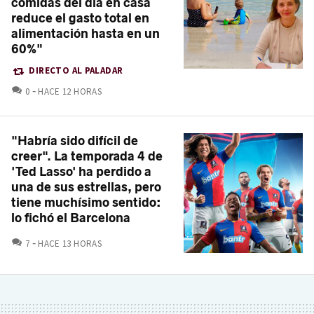
comidas del día en casa
reduce el gasto total en
alimentación hasta en un
60%"
DIRECTO AL PALADAR
COMENTARIOS
0
HACE 12 HORAS
"Habría sido difícil de
creer". La temporada 4 de
'Ted Lasso' ha perdido a
una de sus estrellas, pero
tiene muchísimo sentido:
lo fichó el Barcelona
COMENTARIOS
7
HACE 13 HORAS