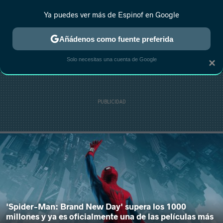
Ya puedes ver más de Espinof en Google
MENÚ
NUEVO
Añádenos como fuente preferida
CRÍTICA
ESTRENOS
REALITY
ANIME
RANKINGS CINE
RA
Solo necesitas una cuenta de Google
×
'Spider-Man: Brand New Day' supera los 1000
millones y ya es oficialmente una de las películas más