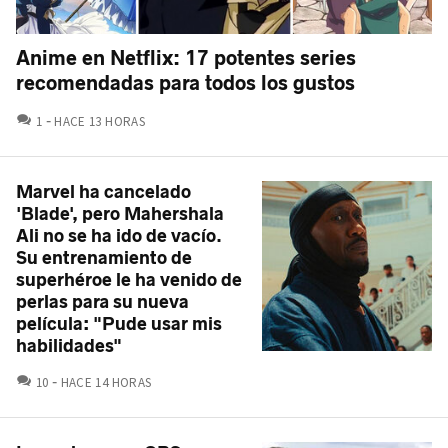
Anime en Netflix: 17 potentes series
recomendadas para todos los gustos
COMENTARIOS
1
HACE 13 HORAS
Marvel ha cancelado
'Blade', pero Mahershala
Ali no se ha ido de vacío.
Su entrenamiento de
superhéroe le ha venido de
perlas para su nueva
película: "Pude usar mis
habilidades"
COMENTARIOS
10
HACE 14 HORAS