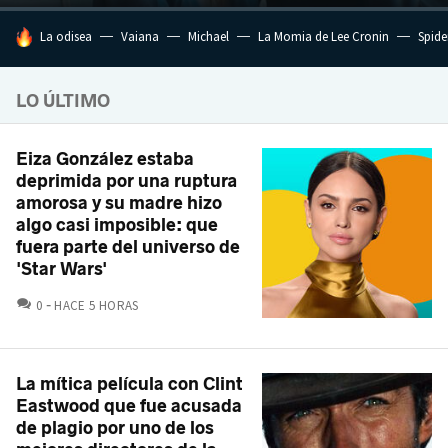
HOY SE HABLA DE
La odisea
Vaiana
Michael
La Momia de Lee Cronin
Spide
LO ÚLTIMO
Eiza González estaba
deprimida por una ruptura
amorosa y su madre hizo
algo casi imposible: que
fuera parte del universo de
'Star Wars'
COMENTARIOS
0
HACE 5 HORAS
La mítica película con Clint
Eastwood que fue acusada
de plagio por uno de los