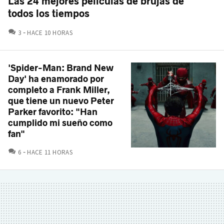
Las 24 mejores películas de brujas de
todos los tiempos
COMENTARIOS
3
HACE 10 HORAS
'Spider-Man: Brand New
Day' ha enamorado por
completo a Frank Miller,
que tiene un nuevo Peter
Parker favorito: "Han
cumplido mi sueño como
fan"
COMENTARIOS
6
HACE 11 HORAS