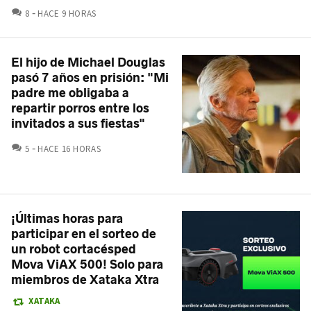
COMENTARIOS
8
HACE 9 HORAS
El hijo de Michael Douglas
pasó 7 años en prisión: "Mi
padre me obligaba a
repartir porros entre los
invitados a sus fiestas"
COMENTARIOS
5
HACE 16 HORAS
¡Últimas horas para
participar en el sorteo de
un robot cortacésped
Mova ViAX 500! Solo para
miembros de Xataka Xtra
XATAKA