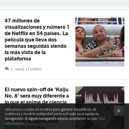
47 millones de
visualizaciones y número 1
de Netflix en 54 países. La
película que lleva dos
semanas seguidas siendo
la más vista de la
plataforma
COMENTARIOS
1
HACE 17 HORAS
El nuevo spin-off de 'Kaiju
No. 8' será muy diferente a
lo que el anime de ciencia
ficción nos tiene
Utilizamos cookies de terceros para generar estadísticas de
audiencia y mostrar publicidad personalizada analizando tu
acostumbrados, y acaba de
navegación. Si sigues navegando estarás aceptando su uso.
Más
anunciar su inminente
información
fecha de estreno