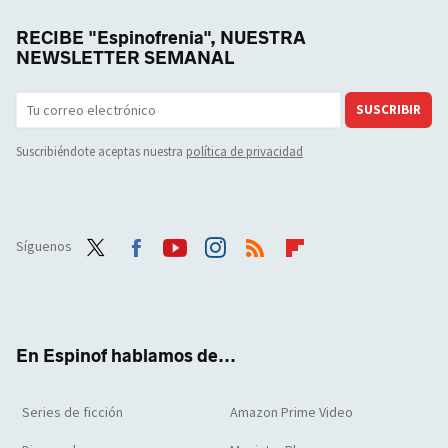
RECIBE "Espinofrenia", NUESTRA
NEWSLETTER SEMANAL
SUSCRIBIR
Suscribiéndote aceptas nuestra
política de privacidad
Síguenos
Twit
Face
Yout
Inst
RSS
Flip
ter
boo
ube
agra
boar
k
m
d
En Espinof hablamos de...
Series de ficción
Amazon Prime Video