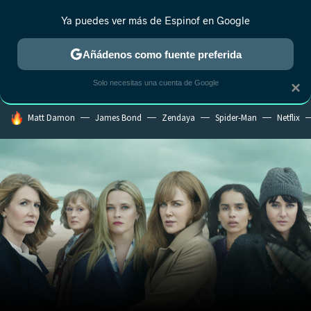
Ya puedes ver más de Espinof en Google
CRÍTICA
ESTRENOS
REALITY
ANIME
RANKINGS CINE
RA
Añádenos como fuente preferida
Solo necesitas una cuenta de Google
×
HOY SE HABLA DE
Matt Damon
James Bond
Zendaya
Spider-Man
Netflix