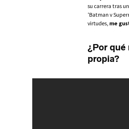
su carrera tras u
'Batman v Superma
virtudes,
me gust
¿Por qué 
propia?