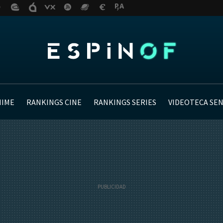
NIME
RANKINGS CINE
RANKINGS SERIES
VIDEOTECA SE