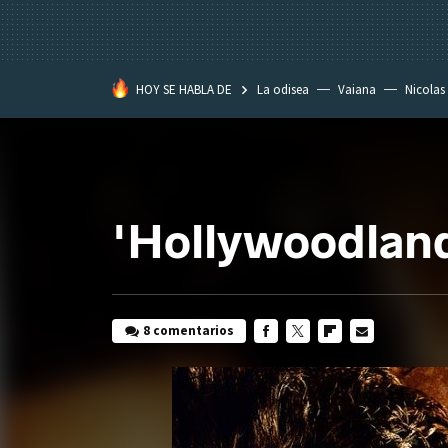
HOY SE HABLA DE
La odisea
Vaiana
Nicolas
'Hollywoodland
8 comentarios
FACEBOOK
TWITTER
FLIPBOARD
E-
MAIL