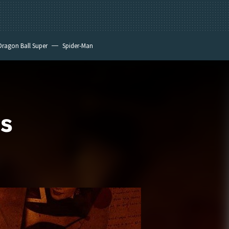
Dragon Ball Super
Spider-Man
ás