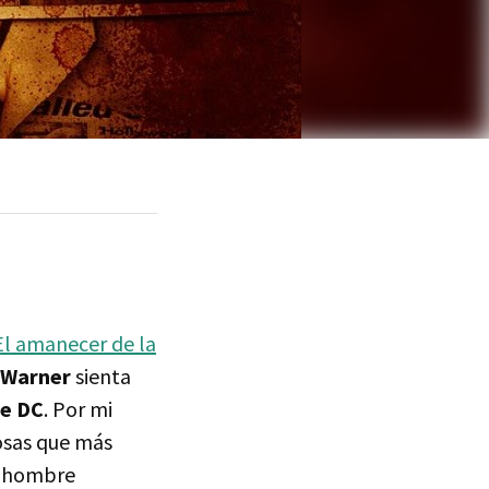
l amanecer de la
Warner
sienta
de DC
. Por mi
cosas que más
 hombre