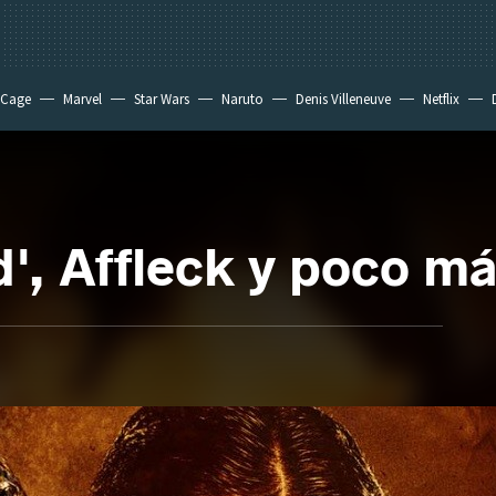
 Cage
Marvel
Star Wars
Naruto
Denis Villeneuve
Netflix
', Affleck y poco m