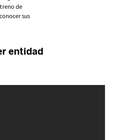
streno de
econocer sus
er entidad