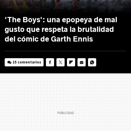
'The Boys': una epopeya de mal
gusto que respeta la brutalidad
del cómic de Garth Ennis
15 comentarios
FACEBOOK
TWITTER
FLIPBOARD
E-
WHATSAPP
MAIL