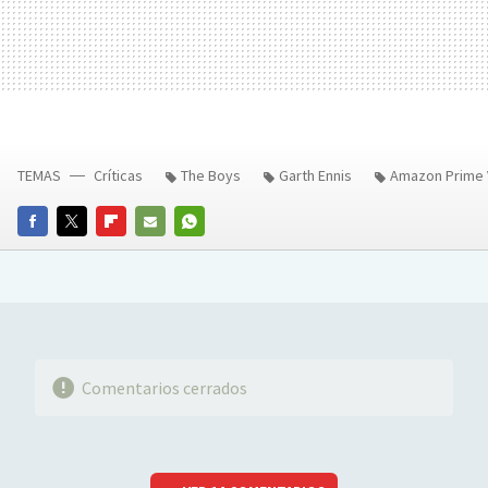
TEMAS
Críticas
The Boys
Garth Ennis
Amazon Prime 
FACEBOOK
TWITTER
FLIPBOARD
E-
WHATSAPP
MAIL
Comentarios cerrados