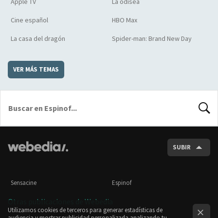
Apple TV
La odisea
Cine español
HBO Max
La casa del dragón
Spider-man: Brand New Day
VER MÁS TEMAS
BUSCA
SUBIR
Sensacine
Espinof
Otras publicaciones de Webedia
Utilizamos cookies de terceros para generar estadísticas de
audiencia y mostrar publicidad personalizada analizando tu