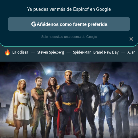
Ya puedes ver más de Espinof en Google
MENÚ
NUEVO
Añádenos como fuente preferida
CRÍTICA
ESTRENOS
REALITY
ANIME
RANKINGS CINE
RA
Solo necesitas una cuenta de Google
×
HOY SE HABLA DE
La odisea
Steven Spielberg
Spider-Man: Brand New Day
Alien