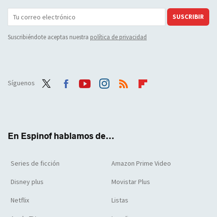
SUSCRIBIR
Suscribiéndote aceptas nuestra
política de privacidad
Síguenos
Twit
Face
Yout
Inst
RSS
Flip
ter
boo
ube
agra
boar
k
m
d
En Espinof hablamos de...
Series de ficción
Amazon Prime Video
Disney plus
Movistar Plus
Netflix
Listas