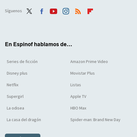
Síguenos
Twit
Face
Yout
Inst
RSS
Flip
ter
boo
ube
agra
boar
k
m
d
En Espinof hablamos de...
Series de ficción
Amazon Prime Video
Disney plus
Movistar Plus
Netflix
Listas
Supergirl
Apple TV
La odisea
HBO Max
La casa del dragón
Spider-man: Brand New Day