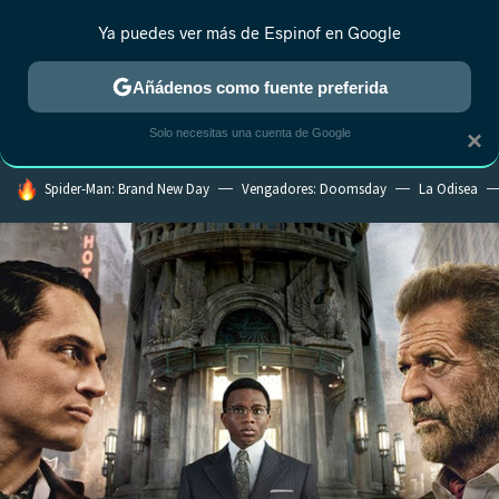
Ya puedes ver más de Espinof en Google
CRÍTICA
ESTRENOS
REALITY
ANIME
RANKINGS CINE
RA
Añádenos como fuente preferida
Solo necesitas una cuenta de Google
×
HOY SE HABLA DE
Spider-Man: Brand New Day
Vengadores: Doomsday
La Odisea