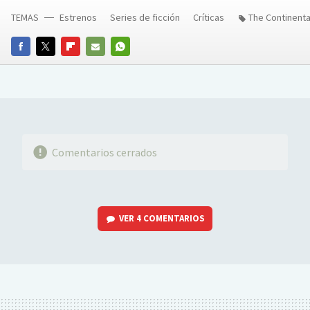
TEMAS
Estrenos
Series de ficción
Críticas
The Continenta
FACEBOOK
TWITTER
FLIPBOARD
E-
WHATSAPP
MAIL
Comentarios cerrados
VER
4 COMENTARIOS