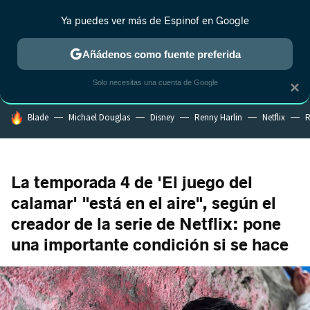
Ya puedes ver más de Espinof en Google
MENÚ
NUEVO
Añádenos como fuente preferida
CRÍTICA
ESTRENOS
REALITY
ANIME
RANKINGS CINE
RA
Solo necesitas una cuenta de Google
×
HOY SE HABLA DE
Blade
Michael Douglas
Disney
Renny Harlin
Netflix
R
La temporada 4 de 'El juego del
calamar' "está en el aire", según el
creador de la serie de Netflix: pone
una importante condición si se hace