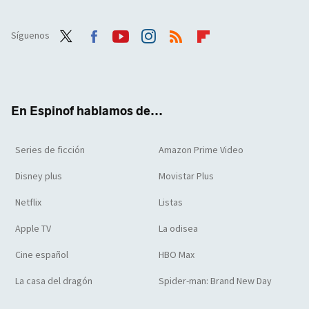
Síguenos
Twit
Face
Yout
Inst
RSS
Flip
ter
boo
ube
agra
boar
k
m
d
En Espinof hablamos de...
Series de ficción
Amazon Prime Video
Disney plus
Movistar Plus
Netflix
Listas
Apple TV
La odisea
Cine español
HBO Max
La casa del dragón
Spider-man: Brand New Day