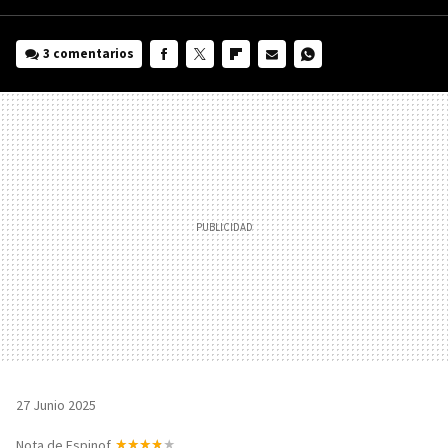
3 comentarios
FACEBOOK
TWITTER
FLIPBOARD
E-
WHATSAPP
MAIL
27 Junio 2025
Nota de Espinof