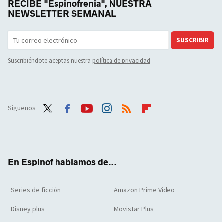
RECIBE "Espinofrenia", NUESTRA
NEWSLETTER SEMANAL
SUSCRIBIR
Suscribiéndote aceptas nuestra
política de privacidad
Síguenos
Twit
Face
Yout
Inst
RSS
Flip
ter
boo
ube
agra
boar
k
m
d
En Espinof hablamos de...
Series de ficción
Amazon Prime Video
Disney plus
Movistar Plus