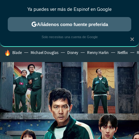
Ya puedes ver más de Espinof en Google
CRÍTICA
ESTRENOS
REALITY
ANIME
RANKINGS CINE
RA
Añádenos como fuente preferida
Solo necesitas una cuenta de Google
×
HOY SE HABLA DE
Blade
Michael Douglas
Disney
Renny Harlin
Netflix
R