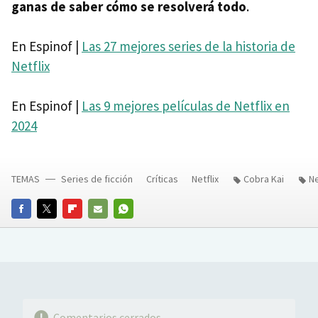
ganas de saber cómo se resolverá todo
.
En Espinof |
Las 27 mejores series de la historia de
Netflix
En Espinof |
Las 9 mejores películas de Netflix en
2024
TEMAS
Series de ficción
Críticas
Netflix
Cobra Kai
Ne
FACEBOOK
TWITTER
FLIPBOARD
E-
WHATSAPP
MAIL
Comentarios cerrados