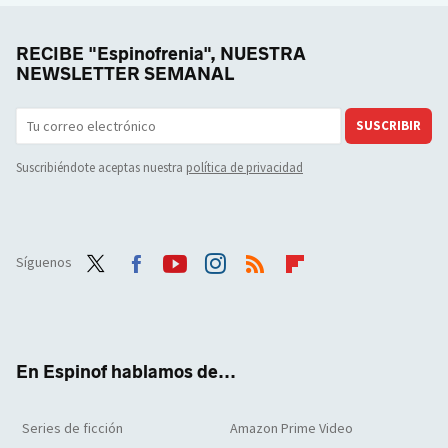
RECIBE "Espinofrenia", NUESTRA
NEWSLETTER SEMANAL
SUSCRIBIR
Suscribiéndote aceptas nuestra
política de privacidad
Síguenos
Twit
Face
Yout
Inst
RSS
Flip
ter
boo
ube
agra
boar
k
m
d
En Espinof hablamos de...
Series de ficción
Amazon Prime Video