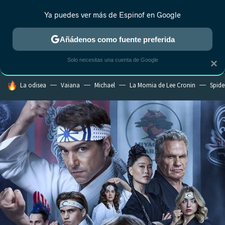
Ya puedes ver más de Espinof en Google
MENÚ
NUEVO
Añádenos como fuente preferida
CRÍTICA
ESTRENOS
REALITY
ANIME
RANKINGS CINE
RA
Solo necesitas una cuenta de Google
×
HOY SE HABLA DE
La odisea
Vaiana
Michael
La Momia de Lee Cronin
Spide