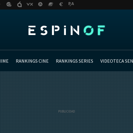
NIME
RANKINGS CINE
RANKINGS SERIES
VIDEOTECA SE