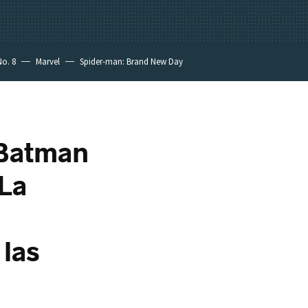
No. 8
Marvel
Spider-man: Brand New Day
 Batman
 La
 las