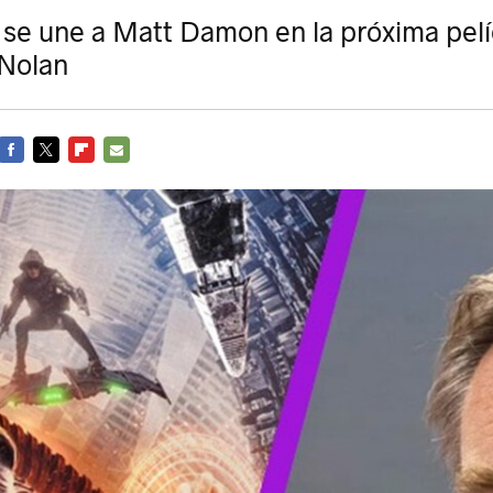
se une a Matt Damon en la próxima pelí
 Nolan
FACEBOOK
TWITTER
FLIPBOARD
E-
MAIL