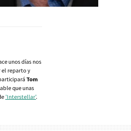
ce unos días nos
 el reparto y
participará
Tom
bable que unas
 de
'Interstellar'
.