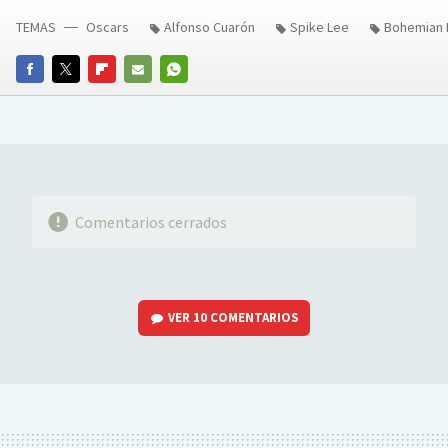
TEMAS
Oscars
Alfonso Cuarón
Spike Lee
Bohemian
FACEBOOK
TWITTER
FLIPBOARD
E-
WHATSAPP
MAIL
Comentarios cerrados
VER
10 COMENTARIOS