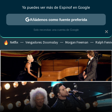
Ya puedes ver más de Espinof en Google
MENÚ
NUEVO
Añádenos como fuente preferida
CRÍTICA
ESTRENOS
REALITY
ANIME
RANKINGS CINE
RA
Solo necesitas una cuenta de Google
×
HOY SE HABLA DE
Netflix
Vengadores: Doomsday
Morgan Freeman
Ralph Fienn