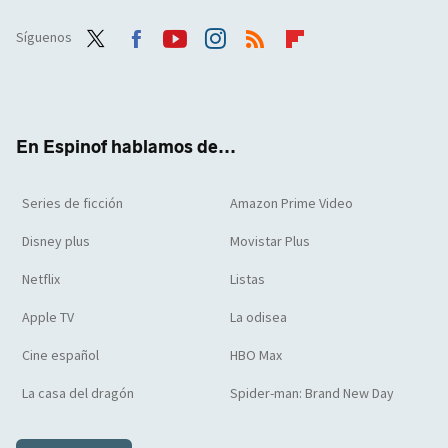
Síguenos
Twit
Face
Yout
Inst
RSS
Flip
ter
boo
ube
agra
boar
k
m
d
En Espinof hablamos de...
Series de ficción
Amazon Prime Video
Disney plus
Movistar Plus
Netflix
Listas
Apple TV
La odisea
Cine español
HBO Max
La casa del dragón
Spider-man: Brand New Day