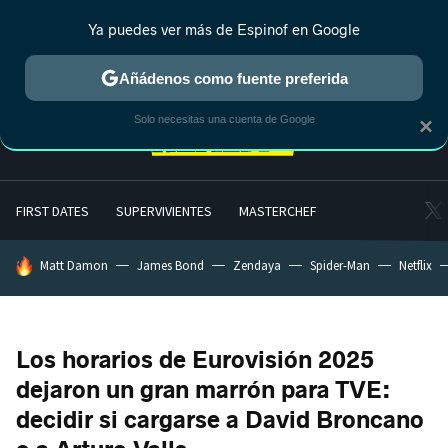
Ya puedes ver más de Espinof en Google
MENÚ
NUEVO
Añádenos como fuente preferida
Solo necesitas una cuenta de Google
×
FIRST DATES
SUPERVIVIENTES
MASTERCHEF
HOY SE HABLA DE
Matt Damon
James Bond
Zendaya
Spider-Man
Netflix
Los horarios de Eurovisión 2025
dejaron un gran marrón para TVE:
decidir si cargarse a David Broncano