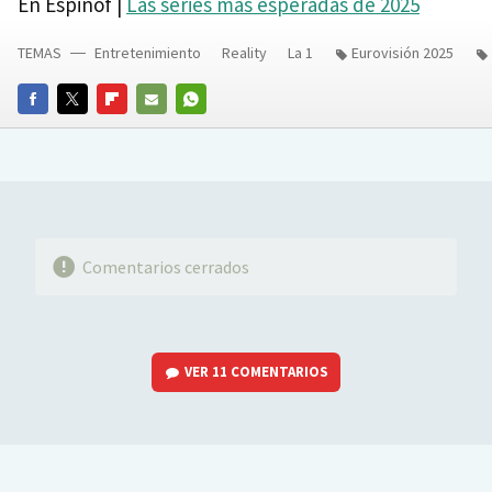
En Espinof |
Las series más esperadas de 2025
TEMAS
Entretenimiento
Reality
La 1
Eurovisión 2025
FACEBOOK
TWITTER
FLIPBOARD
E-
WHATSAPP
MAIL
Comentarios cerrados
VER
11 COMENTARIOS