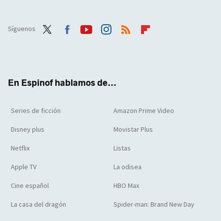
Síguenos
Twit
Face
Yout
Inst
RSS
Flip
ter
boo
ube
agra
boar
k
m
d
En Espinof hablamos de...
Series de ficción
Amazon Prime Video
Disney plus
Movistar Plus
Netflix
Listas
Apple TV
La odisea
Cine español
HBO Max
La casa del dragón
Spider-man: Brand New Day