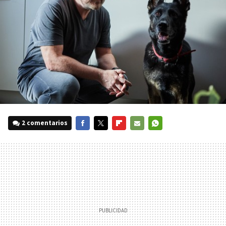
2 comentarios
FACEBOOK
TWITTER
FLIPBOARD
E-
WHATSAPP
MAIL