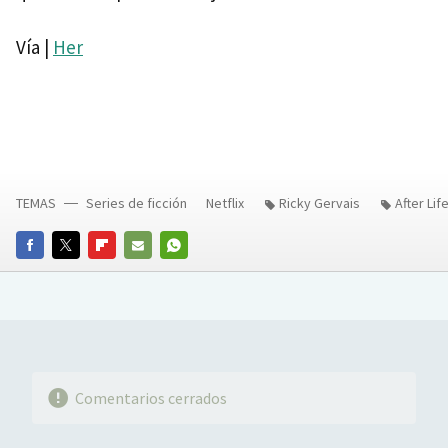
Vía |
Her
TEMAS
Series de ficción
Netflix
Ricky Gervais
After Lif
FACEBOOK
TWITTER
FLIPBOARD
E-
WHATSAPP
MAIL
Comentarios cerrados