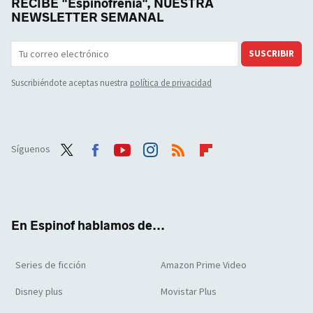
RECIBE "Espinofrenia", NUESTRA
NEWSLETTER SEMANAL
SUSCRIBIR
Suscribiéndote aceptas nuestra
política de privacidad
Síguenos
Twit
Face
Yout
Inst
RSS
Flip
ter
boo
ube
agra
boar
k
m
d
En Espinof hablamos de...
Series de ficción
Amazon Prime Video
Disney plus
Movistar Plus