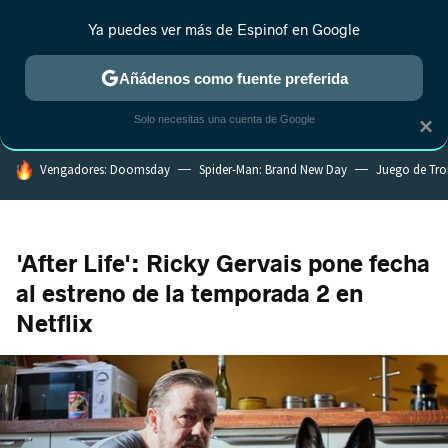
Ya puedes ver más de Espinof en Google
MENÚ
NUEVO
Añádenos como fuente preferida
CRÍTICA
ESTRENOS
REALITY
ANIME
RANKINGS CINE
RA
Solo necesitas una cuenta de Google
×
HOY SE HABLA DE
Vengadores: Doomsday
Spider-Man: Brand New Day
Juego de Tr
'After Life': Ricky Gervais pone fecha
al estreno de la temporada 2 en
Netflix