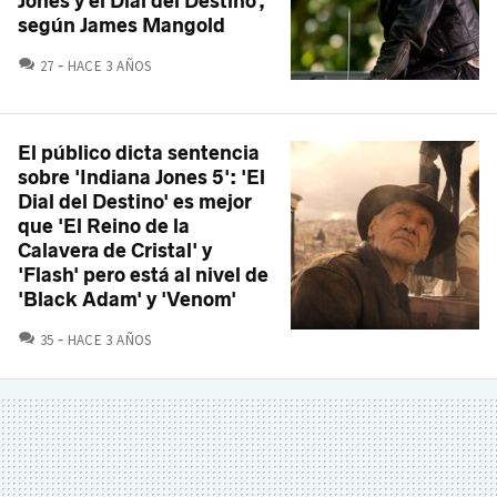
Jones y el Dial del Destino',
según James Mangold
COMENTARIOS
27
HACE 3 AÑOS
El público dicta sentencia
sobre 'Indiana Jones 5': 'El
Dial del Destino' es mejor
que 'El Reino de la
Calavera de Cristal' y
'Flash' pero está al nivel de
'Black Adam' y 'Venom'
COMENTARIOS
35
HACE 3 AÑOS