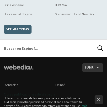
Cine español
HBO Max
La casa del dragón
Spider-man: Brand New Day
VER MÁS TEMAS
BUSCA
SUBIR
Sensacine
Espinof
Otras publicaciones de Webedia
Utilizamos cookies de terceros para generar estadísticas de
audiencia y mostrar publicidad personalizada analizando tu
navegación. Si sigues navegando estarás aceptando su uso.
Más