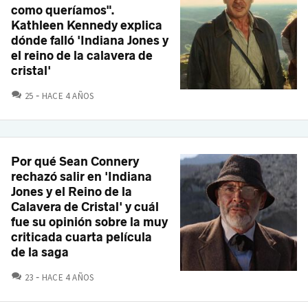
como queríamos".
Kathleen Kennedy explica
dónde falló 'Indiana Jones y
el reino de la calavera de
cristal'
COMENTARIOS
25
HACE 4 AÑOS
Por qué Sean Connery
rechazó salir en 'Indiana
Jones y el Reino de la
Calavera de Cristal' y cuál
fue su opinión sobre la muy
criticada cuarta película
de la saga
COMENTARIOS
23
HACE 4 AÑOS