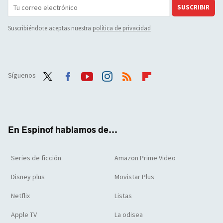
SUSCRIBIR
Suscribiéndote aceptas nuestra
política de privacidad
Síguenos
Twit
Face
Yout
Inst
RSS
Flip
ter
boo
ube
agra
boar
k
m
d
En Espinof hablamos de...
Series de ficción
Amazon Prime Video
Disney plus
Movistar Plus
Netflix
Listas
Apple TV
La odisea