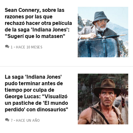
Sean Connery, sobre las
razones por las que
rechazó hacer otra película
de la saga 'Indiana Jones':
"Sugerí que lo matasen"
COMENTARIOS
1
HACE 10 MESES
La saga 'Indiana Jones'
pudo terminar antes de
tiempo por culpa de
George Lucas: "Visualizó
un pastiche de 'El mundo
perdido' con dinosaurios"
COMENTARIOS
7
HACE UN AÑO