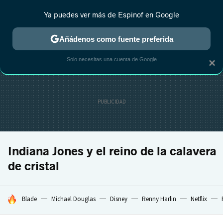
Ya puedes ver más de Espinof en Google
CRÍTICA
ESTRENOS
REALITY
ANIME
RANKINGS CINE
RA
Añádenos como fuente preferida
Solo necesitas una cuenta de Google
×
Indiana Jones y el reino de la calavera
de cristal
HOY SE HABLA DE
Blade
Michael Douglas
Disney
Renny Harlin
Netflix