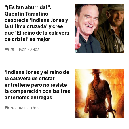
"¡Es tan aburrida!".
Quentin Tarantino
desprecia 'Indiana Jones y
la última cruzada' y cree
que 'El reino de la calavera
de cristal​' es mejor
COMENTARIOS
35
HACE 4 AÑOS
'Indiana Jones y el reino de
la calavera de cristal'
entretiene pero no resiste
la comparación con las tres
anteriores entregas
COMENTARIOS
46
HACE 6 AÑOS