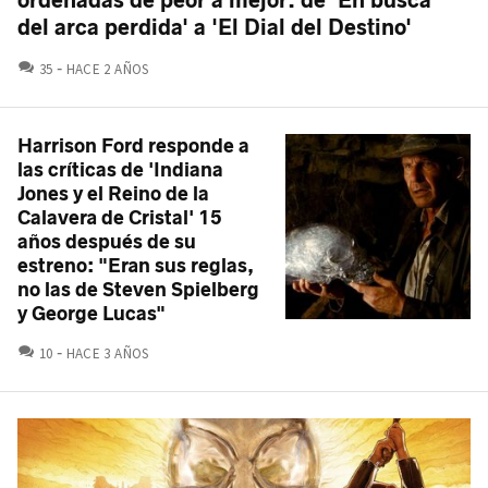
del arca perdida' a 'El Dial del Destino'
COMENTARIOS
35
HACE 2 AÑOS
Harrison Ford responde a
las críticas de 'Indiana
Jones y el Reino de la
Calavera de Cristal' 15
años después de su
estreno: "Eran sus reglas,
no las de Steven Spielberg
y George Lucas"
COMENTARIOS
10
HACE 3 AÑOS