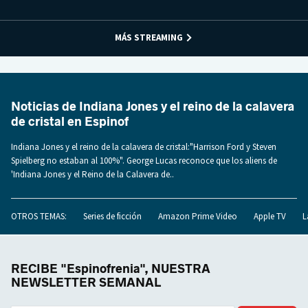
MÁS STREAMING
Noticias de Indiana Jones y el reino de la calavera
de cristal en Espinof
Indiana Jones y el reino de la calavera de cristal:"Harrison Ford y Steven
Spielberg no estaban al 100%". George Lucas reconoce que los aliens de
'Indiana Jones y el Reino de la Calavera de..
OTROS TEMAS:
Series de ficción
Amazon Prime Video
Apple TV
L
RECIBE "Espinofrenia", NUESTRA
NEWSLETTER SEMANAL