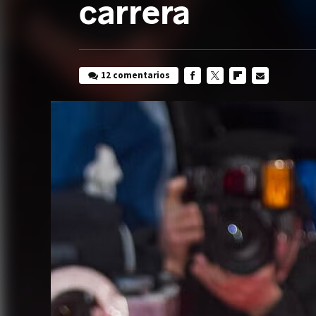
carrera
12 comentarios
FACEBOOK
TWITTER
FLIPBOARD
E-
MAIL