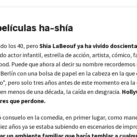
elículas ha-shía
do los 40, pero
Shia LaBeouf ya ha vivido doscienta
do actor infantil, estrella de acción, artista, cómico, 
wood. Puede que ahora al decir su nombre recordemos 
Berlín con una bolsa de papel en la cabeza en la que 
o", pero solo tres años antes de este momento era la 
Y en menos de una década, la caída en desgracia.
Holl
eres que perdone.
ó consuelo en la comedia, en primer lugar, como mane
diez años ya se estaba subiendo en escenarios de impr
ar un ambiente familiar que haría temblar a cualq