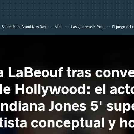
Spider-Man: Brand New Day
Alien
Las guerreras K-Pop
El juego del 
 LaBeouf tras conver
e Hollywood: el act
Indiana Jones 5' sup
rtista conceptual y h