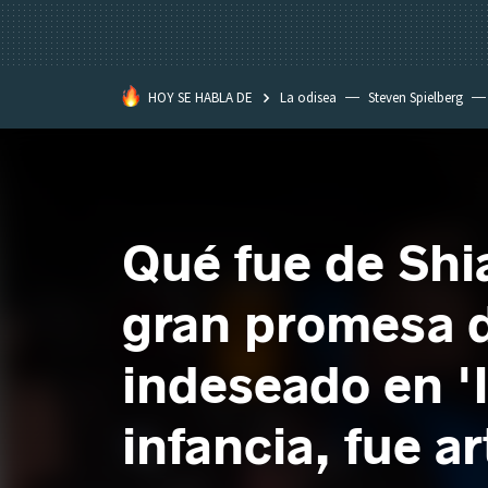
HOY SE HABLA DE
La odisea
Steven Spielberg
Kimetsu no Yaiba
Qué fue de Shia
gran promesa d
indeseado en '
infancia, fue a