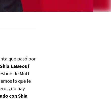
unta que pasó por
 Shia LaBeouf
destino de Mutt
bemos lo que le
Pero, ¿no hay
ado con Shia