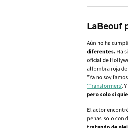
LaBeouf p
Aún no ha cumpli
diferentes.
Ha si
oficial de Holly
alfombra roja de 
"Ya no soy famos
'Transformers'
. 
pero solo si qui
El actor encontr
penas: solo con 
tratando de alej