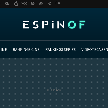
NIME
RANKINGS CINE
RANKINGS SERIES
VIDEOTECA SE