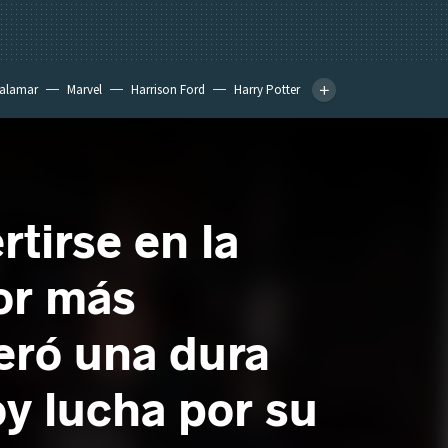
calamar
Marvel
Harrison Ford
Harry Potter
tirse en la
or más
eró una dura
oy lucha por su