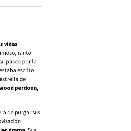
s vidas
famoso, rarito
su paseo por la
estaba escrito
estrella de
ywood perdona,
ra de purgar sus
ovisación
uier drama.
Sus