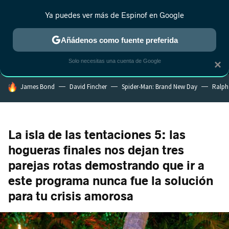
Ya puedes ver más de Espinof en Google
MENÚ
NUEVO
Añádenos como fuente preferida
CRÍTICA
ESTRENOS
REALITY
ANIME
RANKINGS CINE
RA
Solo necesitas una cuenta de Google
×
HOY SE HABLA DE
James Bond
David Fincher
Spider-Man: Brand New Day
Ralph
La isla de las tentaciones 5: las
hogueras finales nos dejan tres
parejas rotas demostrando que ir a
este programa nunca fue la solución
para tu crisis amorosa