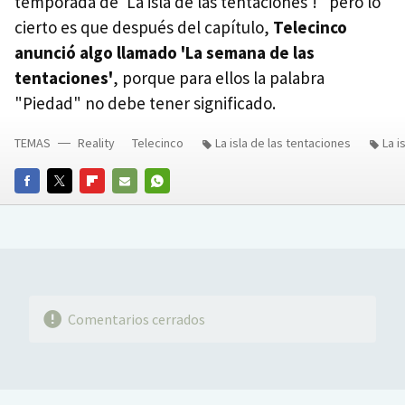
temporada de 'La isla de las tentaciones'!" pero lo
cierto es que después del capítulo,
Telecinco
anunció algo llamado 'La semana de las
tentaciones'
, porque para ellos la palabra
"Piedad" no debe tener significado.
TEMAS
Reality
Telecinco
La isla de las tentaciones
La i
FACEBOOK
TWITTER
FLIPBOARD
E-
WHATSAPP
MAIL
Comentarios cerrados