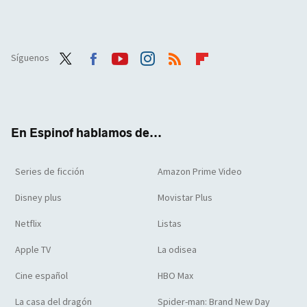
Síguenos
Twit
Face
Yout
Inst
RSS
Flip
ter
boo
ube
agra
boar
k
m
d
En Espinof hablamos de...
Series de ficción
Amazon Prime Video
Disney plus
Movistar Plus
Netflix
Listas
Apple TV
La odisea
Cine español
HBO Max
La casa del dragón
Spider-man: Brand New Day