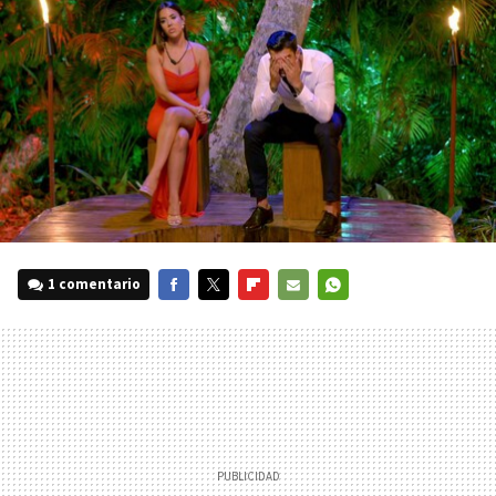
1 comentario
FACEBOOK
TWITTER
FLIPBOARD
E-
WHATSAPP
MAIL