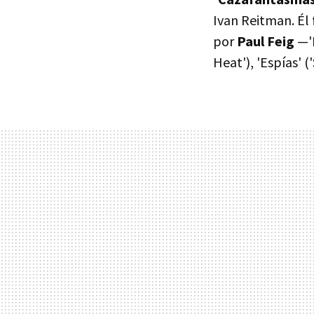
Ivan Reitman. Él 
por
Paul Feig
—'L
Heat'), 'Espías'