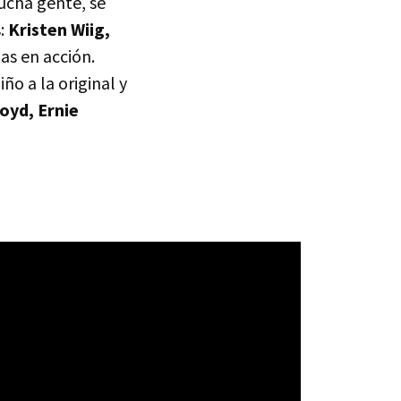
ucha gente, se
s:
Kristen Wiig,
las en acción.
ño a la original y
oyd, Ernie