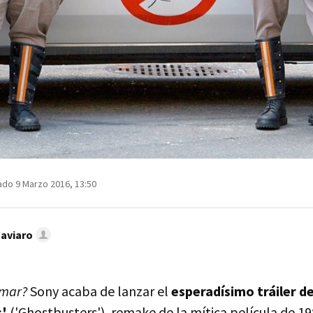
ado 9 Marzo 2016, 13:50
Caviaro
amar?
Sony acaba de lanzar el
esperadísimo tráiler d
'
('Ghostbusters'), remake de la mítica película de 19