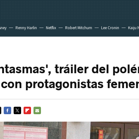
sney
Renny Harlin
Netflix
Robert Mitchum
Lee Cronin
Kaiju 
ntasmas', tráiler del pol
con protagonistas feme
FACEBOOK
TWITTER
FLIPBOARD
E-
MAIL