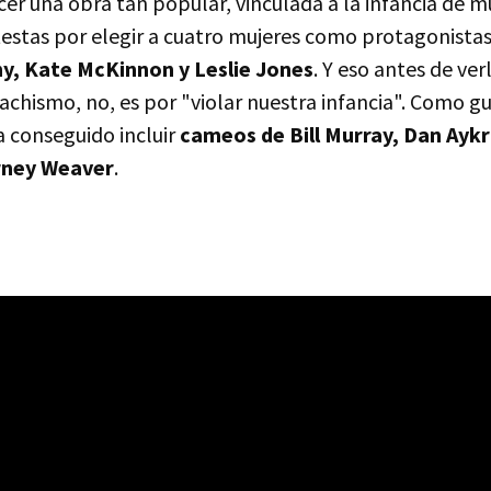
er una obra tan popular, vinculada a la infancia de m
stas por elegir a cuatro mujeres como protagonista
y, Kate McKinnon y Leslie Jones
. Y eso antes de ver
chismo, no, es por "violar nuestra infancia". Como gui
ha conseguido incluir
cameos de Bill Murray, Dan Aykr
rney Weaver
.