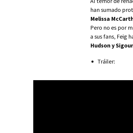
Al temor de rehac
han sumado prote
Melissa McCarth
Pero no es por ma
a sus fans, Feig 
Hudson y Sigou
Tráiler: