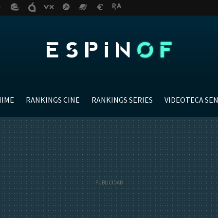
NIME
RANKINGS CINE
RANKINGS SERIES
VIDEOTECA SE