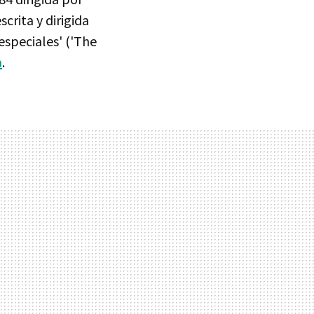
crita y dirigida
especiales' ('The
a
.