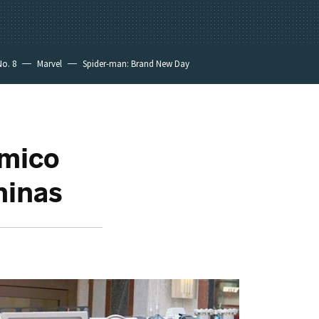
No. 8
Marvel
Spider-man: Brand New Day
émico
ninas