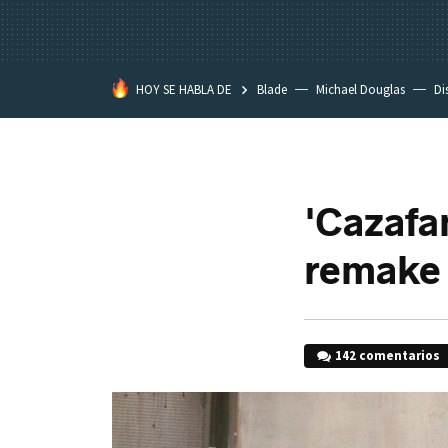
HOY SE HABLA DE
Blade
Michael Douglas
Di
'Cazafa
remake 
142 comentarios