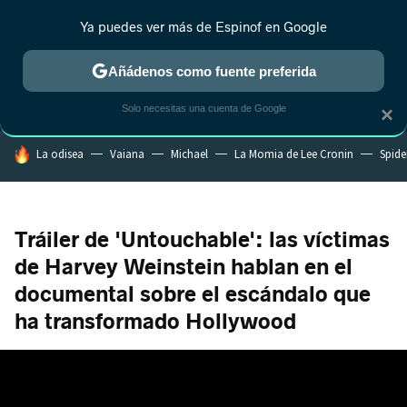
Ya puedes ver más de Espinof en Google
MENÚ
NUEVO
Añádenos como fuente preferida
CRÍTICA
ESTRENOS
REALITY
ANIME
RANKINGS CINE
RA
Solo necesitas una cuenta de Google
×
HOY SE HABLA DE
La odisea
Vaiana
Michael
La Momia de Lee Cronin
Spide
Tráiler de 'Untouchable': las víctimas
de Harvey Weinstein hablan en el
documental sobre el escándalo que
ha transformado Hollywood