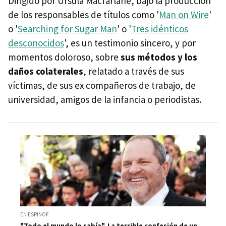
Dirigido por Ursula Macfarlane, bajo la producción
de los responsables de títulos como '
Man on Wire
'
o '
Searching for Sugar Man
' o '
Tres idénticos
desconocidos
', es un testimonio sincero, y por
momentos doloroso, sobre
sus métodos y los
daños colaterales
, relatado a través de sus
víctimas, de sus ex compañeros de trabajo, de
universidad, amigos de la infancia o periodistas.
EN ESPINOF
"Todo el mundo lo sabía". La terrible confesión de un