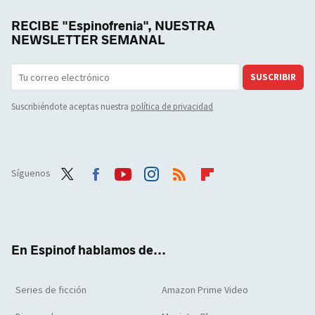
RECIBE "Espinofrenia", NUESTRA
NEWSLETTER SEMANAL
SUSCRIBIR
Suscribiéndote aceptas nuestra
política de privacidad
Síguenos
Twit
Face
Yout
Inst
RSS
Flip
ter
boo
ube
agra
boar
k
m
d
En Espinof hablamos de...
Series de ficción
Amazon Prime Video