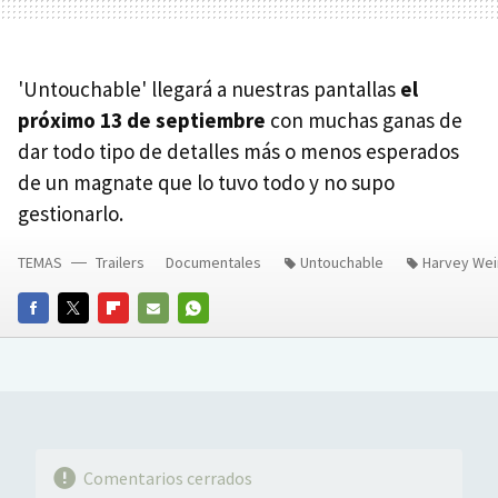
'Untouchable' llegará a nuestras pantallas
el
próximo 13 de septiembre
con muchas ganas de
dar todo tipo de detalles más o menos esperados
de un magnate que lo tuvo todo y no supo
gestionarlo.
TEMAS
Trailers
Documentales
Untouchable
Harvey Wei
FACEBOOK
TWITTER
FLIPBOARD
E-
WHATSAPP
MAIL
Comentarios cerrados