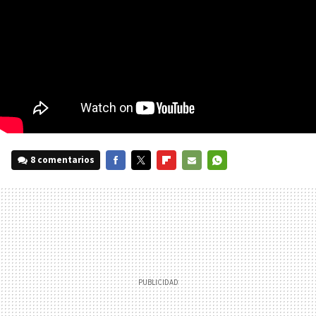
8 comentarios
FACEBOOK
TWITTER
FLIPBOARD
E-
WHATSAPP
MAIL