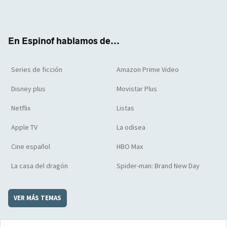
Twit
Face
Yout
Inst
RSS
Flip
ter
boo
ube
agra
boar
k
m
d
En Espinof hablamos de...
Series de ficción
Amazon Prime Video
Disney plus
Movistar Plus
Netflix
Listas
Apple TV
La odisea
Cine español
HBO Max
La casa del dragón
Spider-man: Brand New Day
VER MÁS TEMAS