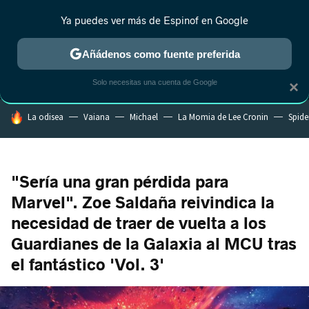
Ya puedes ver más de Espinof en Google
MENÚ
NUEVO
Añádenos como fuente preferida
CRÍTICA
ESTRENOS
REALITY
ANIME
RANKINGS CINE
RA
Solo necesitas una cuenta de Google
×
HOY SE HABLA DE
La odisea
Vaiana
Michael
La Momia de Lee Cronin
Spide
"Sería una gran pérdida para
Marvel". Zoe Saldaña reivindica la
necesidad de traer de vuelta a los
Guardianes de la Galaxia al MCU tras
el fantástico 'Vol. 3'