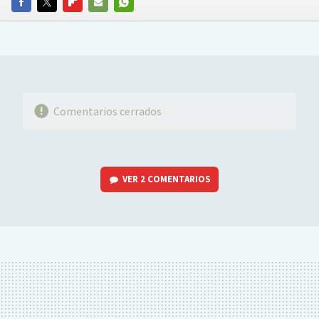
FACEBOOK
TWITTER
FLIPBOARD
E-
WHATSAPP
MAIL
Comentarios cerrados
VER
2 COMENTARIOS