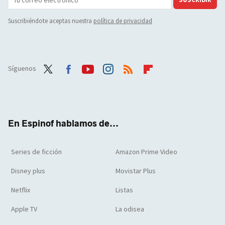
Suscribiéndote aceptas nuestra
política de privacidad
Síguenos
Twit
Face
Yout
Inst
RSS
Flip
ter
boo
ube
agra
boar
k
m
d
En Espinof hablamos de...
Series de ficción
Amazon Prime Video
Disney plus
Movistar Plus
Netflix
Listas
Apple TV
La odisea