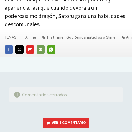
apariencia...así que cuando devora a un
poderosísimo dragón, Satoru gana una habilidades
descomunales.
TEMAS
Anime
That Time I Got Reincarnated as a Slime
An
FACEBOOK
TWITTER
FLIPBOARD
E-
WHATSAPP
MAIL
Comentarios cerrados
VER
1 COMENTARIO