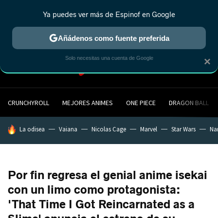
Ya puedes ver más de Espinof en Google
MENÚ
NUEVO
Añádenos como fuente preferida
Solo necesitas una cuenta de Google
×
CRUNCHYROLL
MEJORES ANIMES
ONE PIECE
DRAGON BALL
HOY SE HABLA DE
La odisea
Vaiana
Nicolas Cage
Marvel
Star Wars
Na
Por fin regresa el genial anime isekai
con un limo como protagonista:
'That Time I Got Reincarnated as a