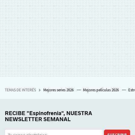
TEMAS DE INTERÉS
Mejores series 2026
Mejores películas 2026
Est
RECIBE "Espinofrenia", NUESTRA
NEWSLETTER SEMANAL
SUSCRIBIR