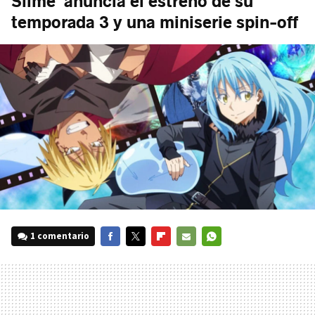
Slime' anuncia el estreno de su
temporada 3 y una miniserie spin-off
1 comentario
FACEBOOK
TWITTER
FLIPBOARD
E-
WHATSAPP
MAIL