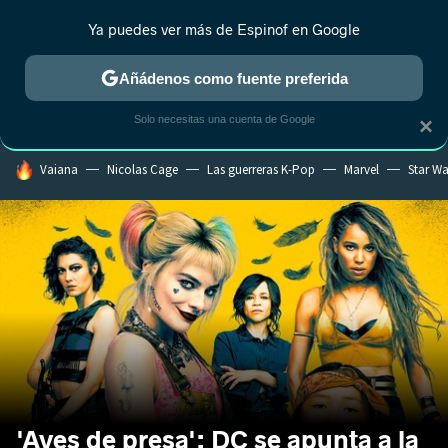
Ya puedes ver más de Espinof en Google
CRÍTICA
ESTRENOS
REALITY
ANIME
RANKINGS CINE
RA
Añádenos como fuente preferida
Solo necesitas una cuenta de Google
×
HOY SE HABLA DE
Vaiana
Nicolas Cage
Las guerreras K-Pop
Marvel
Star Wa
'Aves de presa': DC se apunta a la