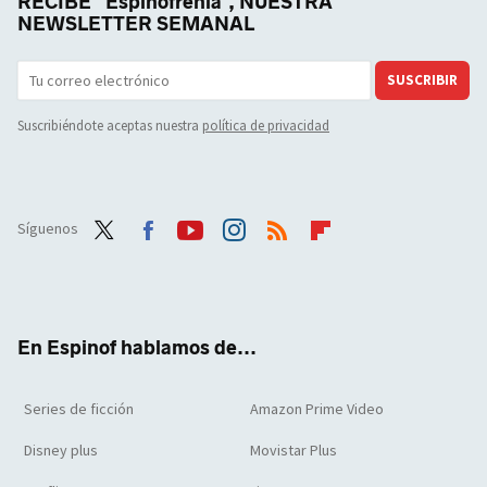
RECIBE "Espinofrenia", NUESTRA
NEWSLETTER SEMANAL
SUSCRIBIR
Suscribiéndote aceptas nuestra
política de privacidad
Síguenos
Twit
Face
Yout
Inst
RSS
Flip
ter
boo
ube
agra
boar
k
m
d
En Espinof hablamos de...
Series de ficción
Amazon Prime Video
Disney plus
Movistar Plus