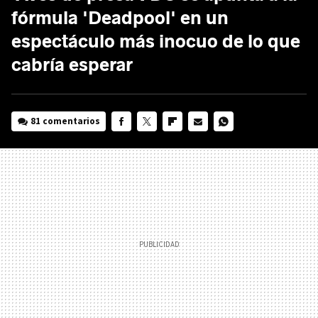
fórmula 'Deadpool' en un
espectáculo más inocuo de lo que
cabría esperar
81 comentarios
FACEBOOK
TWITTER
FLIPBOARD
E-
WHATSAPP
MAIL