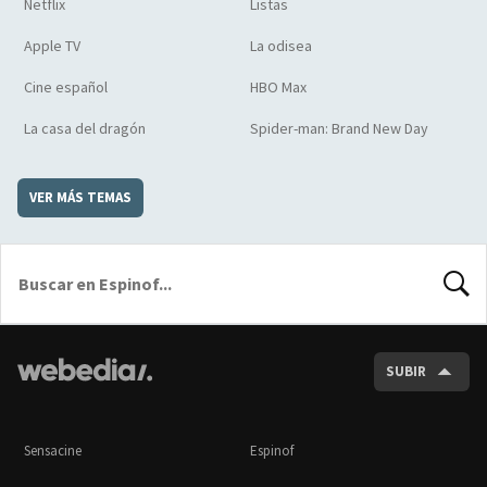
Netflix
Listas
Apple TV
La odisea
Cine español
HBO Max
La casa del dragón
Spider-man: Brand New Day
VER MÁS TEMAS
BUSCA
SUBIR
Sensacine
Espinof