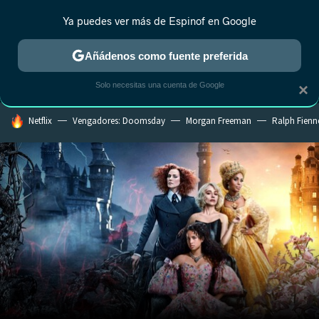
Ya puedes ver más de Espinof en Google
MENÚ
NUEVO
Añádenos como fuente preferida
CRÍTICA
ESTRENOS
REALITY
ANIME
RANKINGS CINE
RA
Solo necesitas una cuenta de Google
×
HOY SE HABLA DE
Netflix
Vengadores: Doomsday
Morgan Freeman
Ralph Fienn