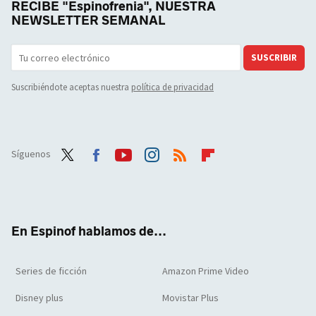
RECIBE "Espinofrenia", NUESTRA
NEWSLETTER SEMANAL
SUSCRIBIR
Suscribiéndote aceptas nuestra
política de privacidad
Síguenos
Twit
Face
Yout
Inst
RSS
Flip
ter
boo
ube
agra
boar
k
m
d
En Espinof hablamos de...
Series de ficción
Amazon Prime Video
Disney plus
Movistar Plus