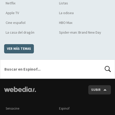
Netflix
Listas
Apple TV
La odisea
Cine español
HBO Max
La casa del dragón
Spider-man: Brand New Day
VER MÁS TEMAS
BUSCA
SUBIR
Sensacine
Espinof