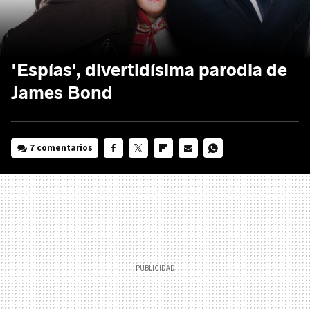
'Espías', divertidísima parodia de
James Bond
7 comentarios
FACEBOOK
TWITTER
FLIPBOARD
E-
WHATSAPP
MAIL