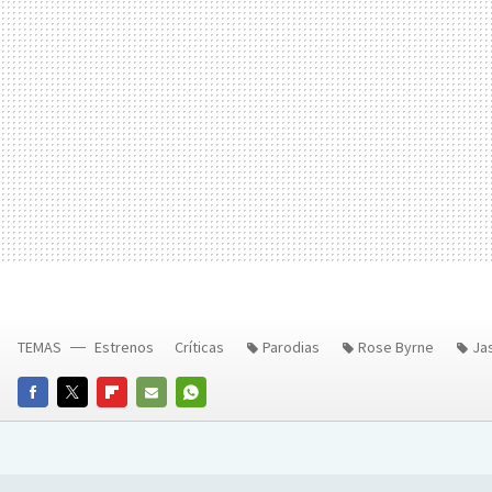
TEMAS
Estrenos
Críticas
Parodias
Rose Byrne
Ja
FACEBOOK
TWITTER
FLIPBOARD
E-
WHATSAPP
MAIL