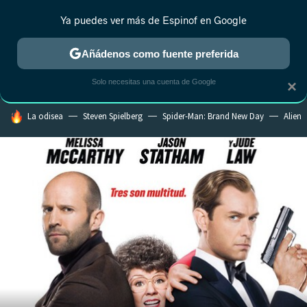
Ya puedes ver más de Espinof en Google
CRÍTICA
ESTRENOS
REALITY
ANIME
RANKINGS CINE
RA
Añádenos como fuente preferida
Solo necesitas una cuenta de Google
×
HOY SE HABLA DE
La odisea
Steven Spielberg
Spider-Man: Brand New Day
Alien