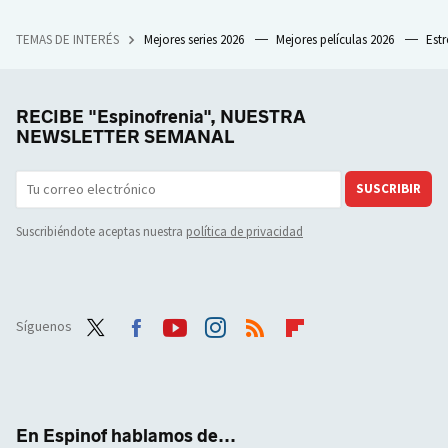
TEMAS DE INTERÉS
Mejores series 2026
Mejores películas 2026
Est
RECIBE "Espinofrenia", NUESTRA
NEWSLETTER SEMANAL
SUSCRIBIR
Suscribiéndote aceptas nuestra
política de privacidad
Síguenos
Twit
Face
Yout
Inst
RSS
Flip
ter
boo
ube
agra
boar
k
m
d
En Espinof hablamos de...