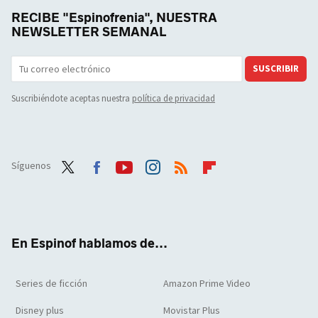
RECIBE "Espinofrenia", NUESTRA
NEWSLETTER SEMANAL
SUSCRIBIR
Suscribiéndote aceptas nuestra
política de privacidad
Síguenos
Twit
Face
Yout
Inst
RSS
Flip
ter
boo
ube
agra
boar
k
m
d
En Espinof hablamos de...
Series de ficción
Amazon Prime Video
Disney plus
Movistar Plus