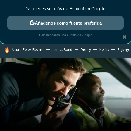
Ya puedes ver más de Espinof en Google
CRÍTICA
ESTRENOS
REALITY
ANIME
RANKINGS CINE
RA
Añádenos como fuente preferida
Solo necesitas una cuenta de Google
×
HOY SE HABLA DE
Arturo Pérez-Reverte
James Bond
Disney
Netflix
El juego