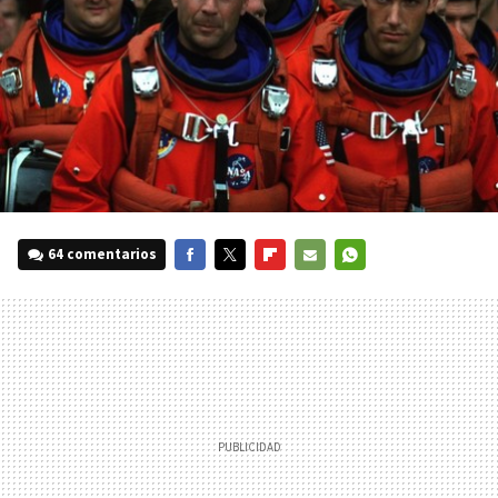
64 comentarios
FACEBOOK
TWITTER
FLIPBOARD
E-
WHATSAPP
MAIL