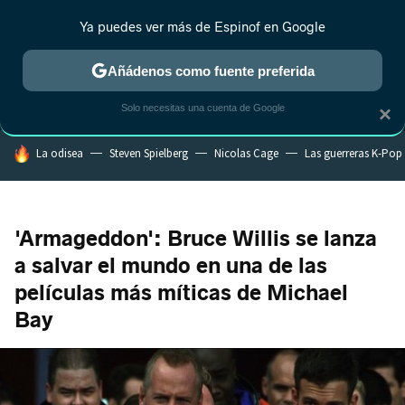
Ya puedes ver más de Espinof en Google
MENÚ
NUEVO
Añádenos como fuente preferida
CRÍTICA
ESTRENOS
REALITY
ANIME
RANKINGS CINE
RA
Solo necesitas una cuenta de Google
×
HOY SE HABLA DE
La odisea
Steven Spielberg
Nicolas Cage
Las guerreras K-Pop
'Armageddon': Bruce Willis se lanza
a salvar el mundo en una de las
películas más míticas de Michael
Bay