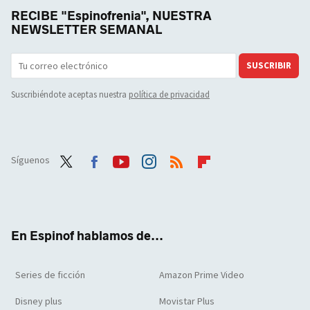
RECIBE "Espinofrenia", NUESTRA
NEWSLETTER SEMANAL
SUSCRIBIR
Suscribiéndote aceptas nuestra
política de privacidad
Síguenos
Twit
Face
Yout
Inst
RSS
Flip
ter
boo
ube
agra
boar
k
m
d
En Espinof hablamos de...
Series de ficción
Amazon Prime Video
Disney plus
Movistar Plus