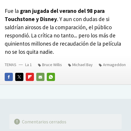
Fue la
gran jugada del verano del 98 para
Touchstone y Disney
. Y aun con dudas de si
saldrían airosos de la comparación, el público
respondió. La crítica no tanto... pero los más de
quinientos millones de recaudación de la película
no se los quita nadie.
TEMAS
La 1
Bruce Willis
Michael Bay
Armageddon
FACEBOOK
TWITTER
FLIPBOARD
E-
WHATSAPP
MAIL
Comentarios cerrados