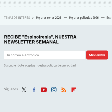
TEMAS DE INTERÉS
Mejores series 2026
Mejores películas 2026
Est
RECIBE "Espinofrenia", NUESTRA
NEWSLETTER SEMANAL
SUSCRIBIR
Suscribiéndote aceptas nuestra
política de privacidad
Síguenos
Twit
Face
Yout
Inst
RSS
Flip
ter
boo
ube
agra
boar