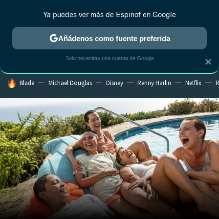
Ya puedes ver más de Espinof en Google
MENÚ
NUEVO
Añádenos como fuente preferida
CRÍTICA
ESTRENOS
REALITY
ANIME
RANKINGS CINE
RA
Solo necesitas una cuenta de Google
×
HOY SE HABLA DE
Blade
Michael Douglas
Disney
Renny Harlin
Netflix
R