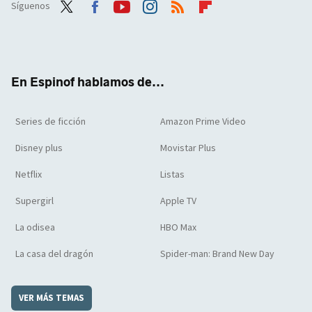
Síguenos
Twit
Face
Yout
Inst
RSS
Flip
ter
boo
ube
agra
boar
k
m
d
En Espinof hablamos de...
Series de ficción
Amazon Prime Video
Disney plus
Movistar Plus
Netflix
Listas
Supergirl
Apple TV
La odisea
HBO Max
La casa del dragón
Spider-man: Brand New Day
VER MÁS TEMAS