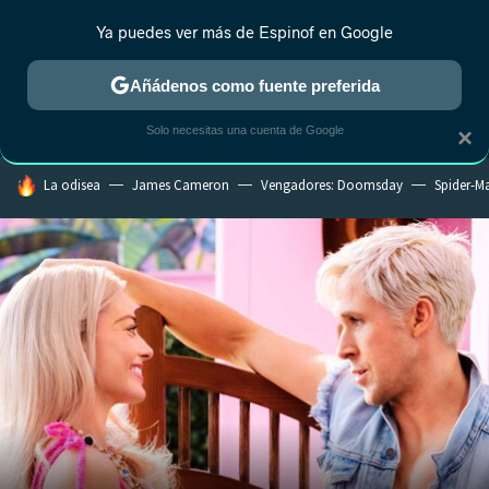
Ya puedes ver más de Espinof en Google
MENÚ
NUEVO
Añádenos como fuente preferida
CRÍTICA
ESTRENOS
REALITY
ANIME
RANKINGS CINE
RA
Solo necesitas una cuenta de Google
×
HOY SE HABLA DE
La odisea
James Cameron
Vengadores: Doomsday
Spider-M