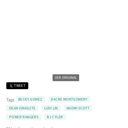
VER ORIGINAL
TWEET
BECKY GOMEZ
DACRE MONTGOMERY
Tags
DEAN ISRAELITE
LUDI LIN
NAOMI SCOTT
POWER RANGERS
RJ CYLER