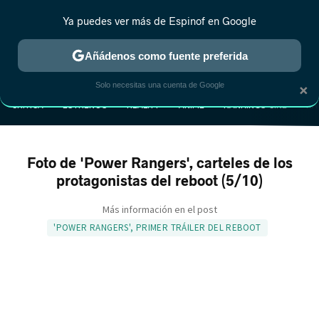
Ya puedes ver más de Espinof en Google
Añádenos como fuente preferida
MENÚ
NUEVO
×
Solo necesitas una cuenta de Google
CRÍTICA
ESTRENOS
REALITY
ANIME
RANKINGS CINE
RA
Foto de 'Power Rangers', carteles de los
protagonistas del reboot (5/10)
Más información en el post
'POWER RANGERS', PRIMER TRÁILER DEL REBOOT