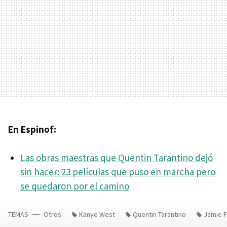
En Espinof:
Las obras maestras que Quentin Tarantino dejó
sin hacer: 23 películas que puso en marcha pero
se quedaron por el camino
TEMAS
Otros
Kanye West
Quentin Tarantino
Jamie 