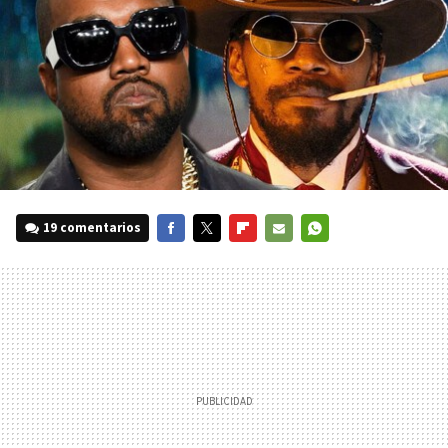
19 comentarios
FACEBOOK
TWITTER
FLIPBOARD
E-
WHATSAPP
MAIL