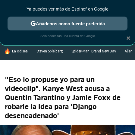
Ya puedes ver más de Espinof en Google
MENÚ
NUEVO
Añádenos como fuente preferida
CRÍTICA
ESTRENOS
REALITY
ANIME
RANKINGS CINE
RA
Solo necesitas una cuenta de Google
×
HOY SE HABLA DE
La odisea
Steven Spielberg
Spider-Man: Brand New Day
Alien
"Eso lo propuse yo para un
videoclip". Kanye West acusa a
Quentin Tarantino y Jamie Foxx de
robarle la idea para 'Django
desencadenado'