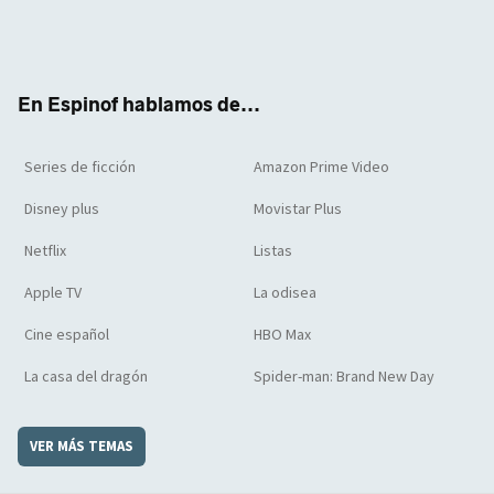
Twit
Face
Yout
Inst
RSS
Flip
ter
boo
ube
agra
boar
k
m
d
En Espinof hablamos de...
Series de ficción
Amazon Prime Video
Disney plus
Movistar Plus
Netflix
Listas
Apple TV
La odisea
Cine español
HBO Max
La casa del dragón
Spider-man: Brand New Day
VER MÁS TEMAS