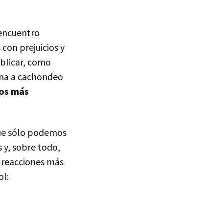
 encuentro
con prejuicios y
blicar, como
ena a cachondeo
los más
 que sólo podemos
 y, sobre todo,
s reacciones más
ol: