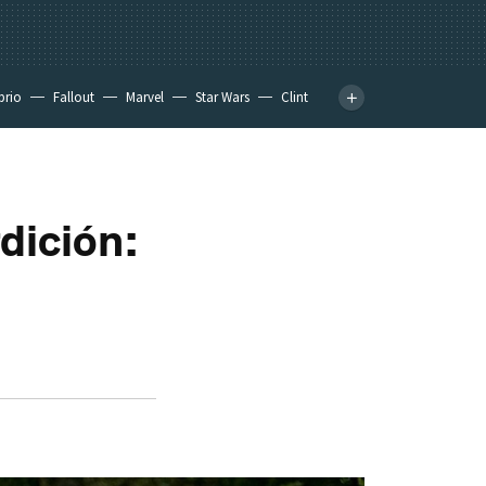
prio
Fallout
Marvel
Star Wars
Clint
rdición: