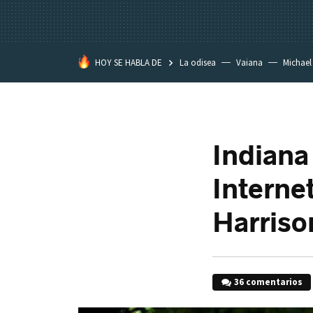
HOY SE HABLA DE
La odisea
Vaiana
Michael
Eastwood
Indiana 
Interne
Harriso
36 comentarios