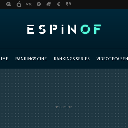
NIME
RANKINGS CINE
RANKINGS SERIES
VIDEOTECA SE