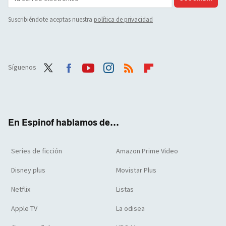
Suscribiéndote aceptas nuestra
política de privacidad
Síguenos
Twit
Face
Yout
Inst
RSS
Flip
ter
boo
ube
agra
boar
k
m
d
En Espinof hablamos de...
Series de ficción
Amazon Prime Video
Disney plus
Movistar Plus
Netflix
Listas
Apple TV
La odisea