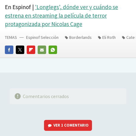
En Espinof |
'Longlegs', dónde ver y cuándo se
estrena en streaming la película de terror
protagonizada por Nicolas Cage
TEMAS
Espinof Selección
Borderlands
Eli Roth
Cate 
FACEBOOK
TWITTER
FLIPBOARD
E-
WHATSAPP
MAIL
Comentarios cerrados
VER
1 COMENTARIO