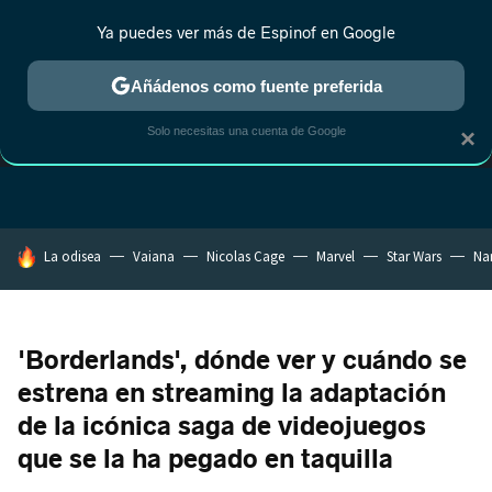
Ya puedes ver más de Espinof en Google
Añádenos como fuente preferida
Solo necesitas una cuenta de Google
×
GUÍA DE COMPRAS
LEGO DE PELÍCULA
OFERTAS EN IMAGEN Y SON
HOY SE HABLA DE
La odisea
Vaiana
Nicolas Cage
Marvel
Star Wars
Na
'Borderlands', dónde ver y cuándo se
estrena en streaming la adaptación
de la icónica saga de videojuegos
que se la ha pegado en taquilla