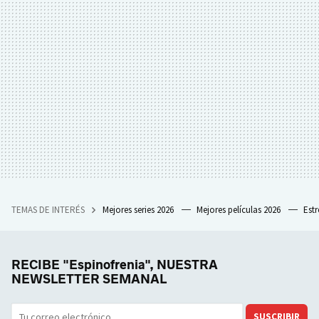
TEMAS DE INTERÉS
Mejores series 2026
Mejores películas 2026
Est
RECIBE "Espinofrenia", NUESTRA
NEWSLETTER SEMANAL
SUSCRIBIR