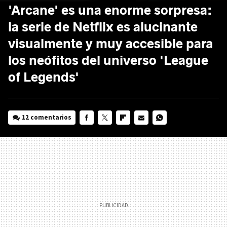
'Arcane' es una enorme sorpresa:
la serie de Netflix es alucinante
visualmente y muy accesible para
los neófitos del universo 'League
of Legends'
12 comentarios
FACEBOOK
TWITTER
FLIPBOARD
E-
WHATSAPP
MAIL