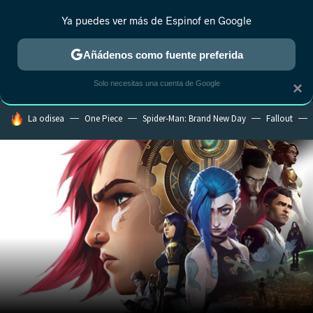
Ya puedes ver más de Espinof en Google
MENÚ
NUEVO
Añádenos como fuente preferida
CRÍTICA
ESTRENOS
REALITY
ANIME
RANKINGS CINE
RA
Solo necesitas una cuenta de Google
×
HOY SE HABLA DE
La odisea
One Piece
Spider-Man: Brand New Day
Fallout