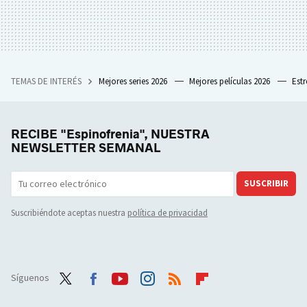
TEMAS DE INTERÉS
Mejores series 2026
Mejores películas 2026
Est
RECIBE "Espinofrenia", NUESTRA
NEWSLETTER SEMANAL
SUSCRIBIR
Suscribiéndote aceptas nuestra
política de privacidad
Síguenos
Twit
Face
Yout
Inst
RSS
Flip