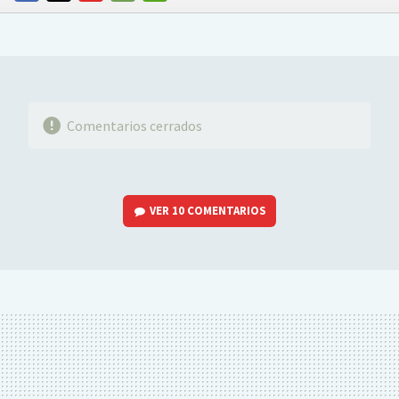
FACEBOOK
TWITTER
FLIPBOARD
E-
WHATSAPP
MAIL
Comentarios cerrados
VER
10 COMENTARIOS