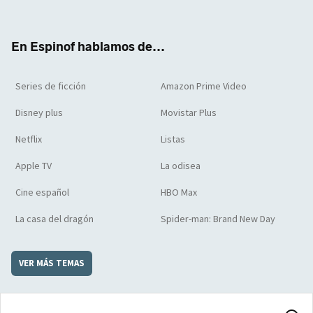
ter
boo
ube
agra
boar
k
m
d
En Espinof hablamos de...
Series de ficción
Amazon Prime Video
Disney plus
Movistar Plus
Netflix
Listas
Apple TV
La odisea
Cine español
HBO Max
La casa del dragón
Spider-man: Brand New Day
VER MÁS TEMAS