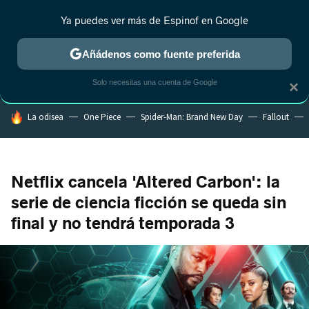
Ya puedes ver más de Espinof en Google
MENÚ
NUEVO
Añádenos como fuente preferida
CRÍTICA
ESTRENOS
REALITY
ANIME
RANKINGS CINE
RA
Solo necesitas una cuenta de Google
×
HOY SE HABLA DE
La odisea
One Piece
Spider-Man: Brand New Day
Fallout
Netflix cancela 'Altered Carbon': la
serie de ciencia ficción se queda sin
final y no tendrá temporada 3