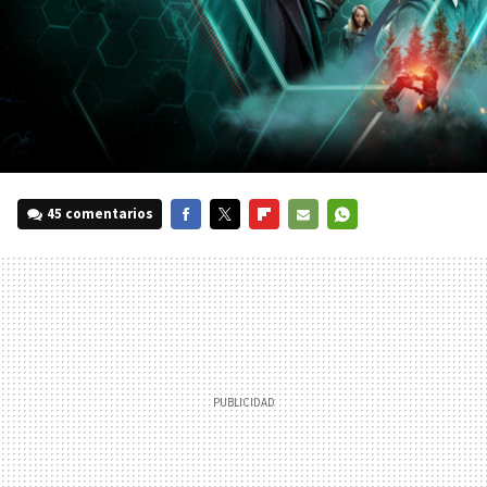
45 comentarios
FACEBOOK
TWITTER
FLIPBOARD
E-
WHATSAPP
MAIL