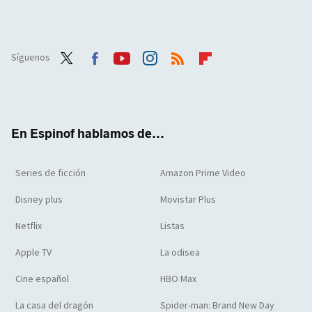
Síguenos
Twit
Face
Yout
Inst
RSS
Flip
ter
boo
ube
agra
boar
k
m
d
En Espinof hablamos de...
Series de ficción
Amazon Prime Video
Disney plus
Movistar Plus
Netflix
Listas
Apple TV
La odisea
Cine español
HBO Max
La casa del dragón
Spider-man: Brand New Day