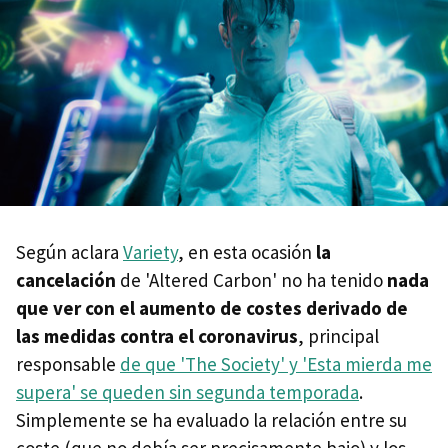
Según aclara
Variety
, en esta ocasión
la
cancelación
de 'Altered Carbon' no ha tenido
nada
que ver con el aumento de costes derivado de
las medidas contra el coronavirus
, principal
responsable
de que 'The Society' y 'Esta mierda me
supera' se queden sin segunda temporada
.
Simplemente se ha evaluado la relación entre su