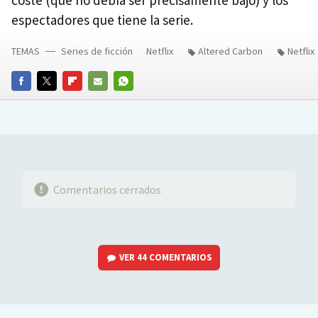
coste (que no debía ser precisamente bajo) y los
espectadores que tiene la serie.
TEMAS
Series de ficción
Netflix
Altered Carbon
Netflix
FACEBOOK
TWITTER
FLIPBOARD
E-
WHATSAPP
MAIL
Comentarios cerrados
VER
44 COMENTARIOS