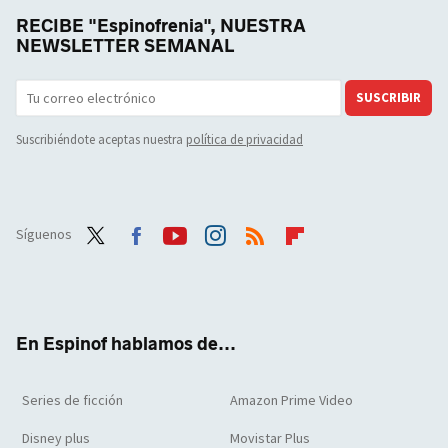
RECIBE "Espinofrenia", NUESTRA
NEWSLETTER SEMANAL
SUSCRIBIR
Suscribiéndote aceptas nuestra
política de privacidad
Síguenos
Twit
Face
Yout
Inst
RSS
Flip
ter
boo
ube
agra
boar
k
m
d
En Espinof hablamos de...
Series de ficción
Amazon Prime Video
Disney plus
Movistar Plus