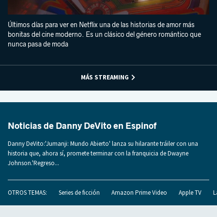
Últimos días para ver en Netflix una de las historias de amor más
bonitas del cine moderno. Es un clásico del género romántico que
nunca pasa de moda
MÁS STREAMING
Noticias de Danny DeVito en Espinof
Danny DeVito:'Jumanji: Mundo Abierto' lanza su hilarante tráiler con una
historia que, ahora sí, promete terminar con la franquicia de Dwayne
Johnson.'Regreso...
OTROS TEMAS:
Series de ficción
Amazon Prime Video
Apple TV
L