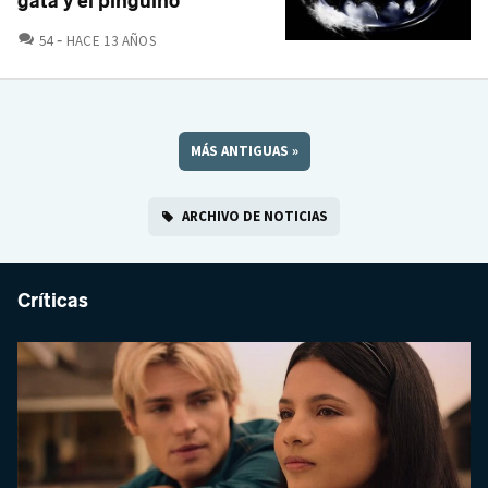
gata y el pingüino
COMENTARIOS
54
HACE 13 AÑOS
MÁS ANTIGUAS
»
ARCHIVO DE NOTICIAS
Críticas