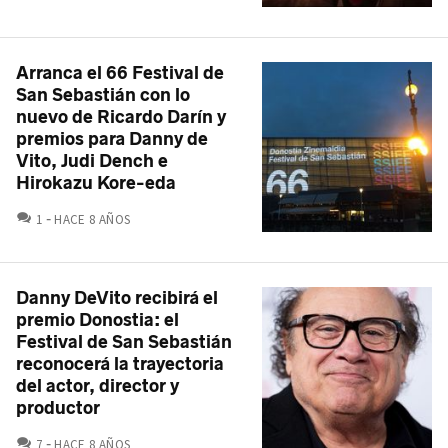
Arranca el 66 Festival de
San Sebastián con lo
nuevo de Ricardo Darín y
premios para Danny de
Vito, Judi Dench e
Hirokazu Kore-eda
COMENTARIOS
1
HACE 8 AÑOS
Danny DeVito recibirá el
premio Donostia: el
Festival de San Sebastián
reconocerá la trayectoria
del actor, director y
productor
COMENTARIOS
7
HACE 8 AÑOS