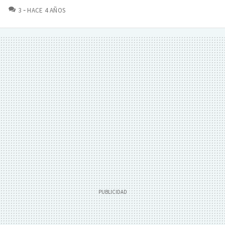
COMENTARIOS
3
HACE 4 AÑOS