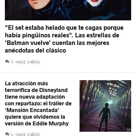
"El set estaba helado que te cagas porque
había pingüinos reales". Las estrellas de
'Batman vuelve' cuentan las mejores
anécdotas del clásico
COMENTARIOS
7
HACE 3 AÑOS
La atracción más
terrorífica de Disneyland
tiene nueva adaptación
con repartazo: el tráiler de
'Mansión Encantada'
quiere que olvidemos la
versión de Eddie Murphy
COMENTARIOS
1
HACE 3 AÑOS