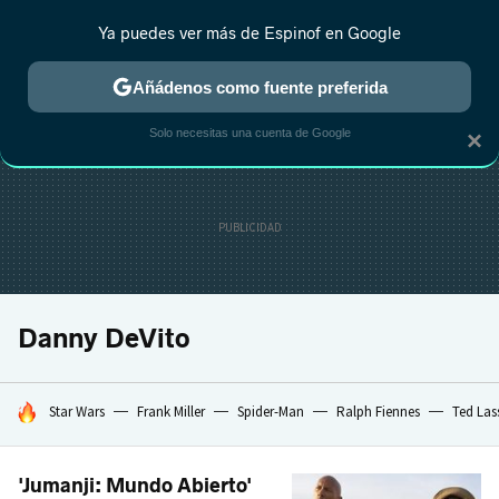
Ya puedes ver más de Espinof en Google
CRÍTICA
ESTRENOS
REALITY
ANIME
RANKINGS CINE
RA
Añádenos como fuente preferida
Solo necesitas una cuenta de Google
×
Danny DeVito
HOY SE HABLA DE
Star Wars
Frank Miller
Spider-Man
Ralph Fiennes
Ted Las
'Jumanji: Mundo Abierto'