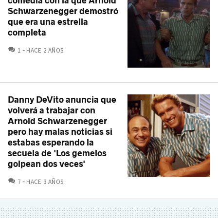
comedia con la que Arnold
Schwarzenegger demostró
que era una estrella
completa
COMENTARIOS
1
HACE 2 AÑOS
Danny DeVito anuncia que
volverá a trabajar con
Arnold Schwarzenegger
pero hay malas noticias si
estabas esperando la
secuela de 'Los gemelos
golpean dos veces'
COMENTARIOS
7
HACE 3 AÑOS