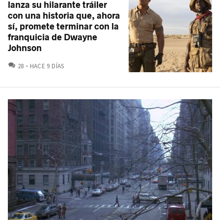
lanza su hilarante tráiler
con una historia que, ahora
sí, promete terminar con la
franquicia de Dwayne
Johnson
COMENTARIOS
28
HACE 9 DÍAS