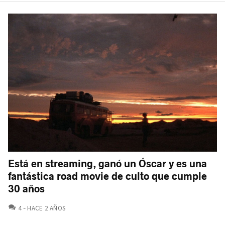
Está en streaming, ganó un Óscar y es una
fantástica road movie de culto que cumple
30 años
COMENTARIOS
4
HACE 2 AÑOS