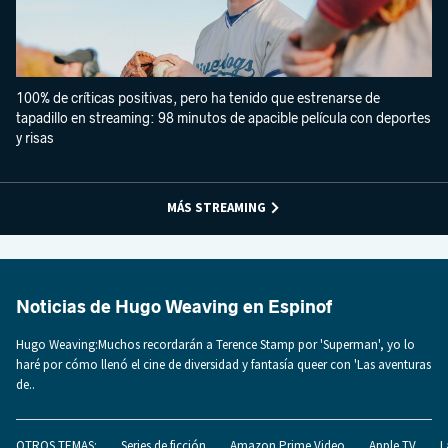
100% de críticas positivas, pero ha tenido que estrenarse de
tapadillo en streaming: 98 minutos de apacible película con deportes
y risas
MÁS STREAMING
Noticias de Hugo Weaving en Espinof
Hugo Weaving:Muchos recordarán a Terence Stamp por 'Superman', yo lo
haré por cómo llenó el cine de diversidad y fantasía queer con 'Las aventuras
de..
OTROS TEMAS:
Series de ficción
Amazon Prime Video
Apple TV
L