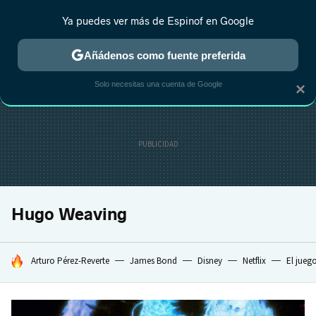
Ya puedes ver más de Espinof en Google
CRÍTICA
ESTRENOS
REALITY
ANIME
RANKINGS CINE
RA
Añádenos como fuente preferida
Solo necesitas una cuenta de Google
×
Hugo Weaving
HOY SE HABLA DE
Arturo Pérez-Reverte
James Bond
Disney
Netflix
El jueg