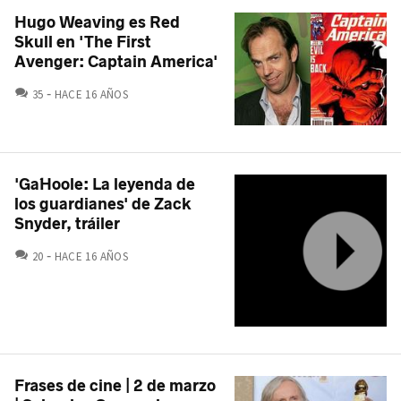
Hugo Weaving es Red
Skull en 'The First
Avenger: Captain America'
COMENTARIOS
35
HACE 16 AÑOS
'Ga´Hoole: La leyenda de
los guardianes' de Zack
Snyder, tráiler
COMENTARIOS
20
HACE 16 AÑOS
Frases de cine | 2 de marzo