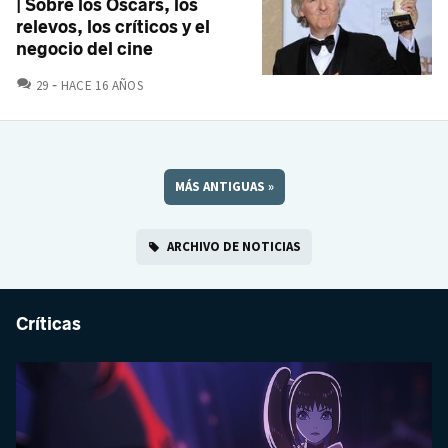
| Sobre los Oscars, los
relevos, los críticos y el
negocio del cine
COMENTARIOS
29
HACE 16 AÑOS
MÁS ANTIGUAS
»
ARCHIVO DE NOTICIAS
Críticas