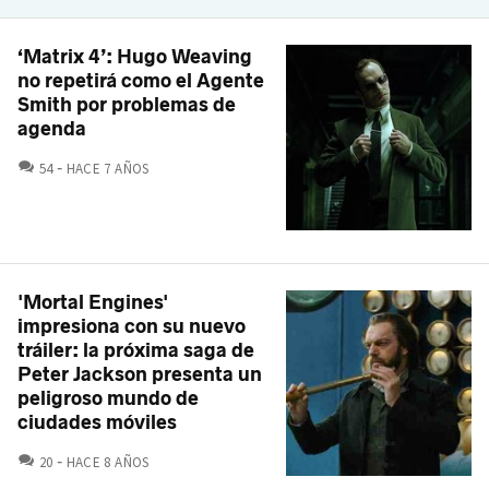
‘Matrix 4’: Hugo Weaving
no repetirá como el Agente
Smith por problemas de
agenda
COMENTARIOS
54
HACE 7 AÑOS
'Mortal Engines'
impresiona con su nuevo
tráiler: la próxima saga de
Peter Jackson presenta un
peligroso mundo de
ciudades móviles
COMENTARIOS
20
HACE 8 AÑOS