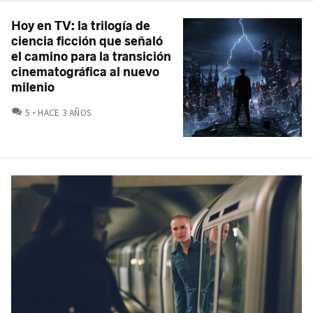
Hoy en TV: la trilogía de
ciencia ficción que señaló
el camino para la transición
cinematográfica al nuevo
milenio
COMENTARIOS
5
HACE 3 AÑOS