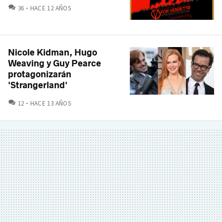
COMENTARIOS
36
HACE 12 AÑOS
Nicole Kidman, Hugo
Weaving y Guy Pearce
protagonizarán
'Strangerland'
COMENTARIOS
12
HACE 13 AÑOS