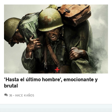
'Hasta el último hombre', emocionante y
brutal
COMENTARIOS
36
HACE 4 AÑOS