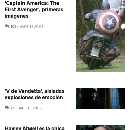
'Captain America: The
First Avenger', primeras
imágenes
COMENTARIOS
109
HACE 16 AÑOS
'V de Vendetta', aisladas
explosiones de emoción
COMENTARIOS
77
HACE 16 AÑOS
Hayley Atwell es la chica