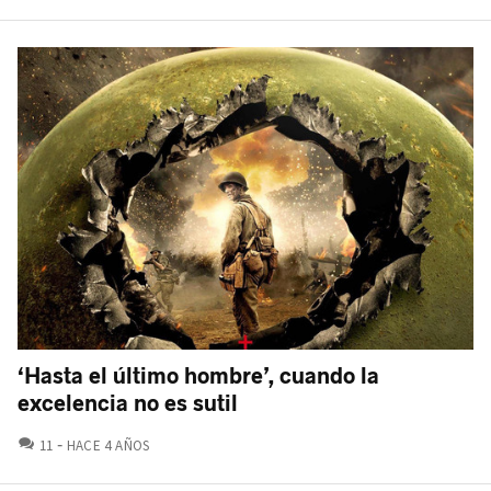
‘Hasta el último hombre’, cuando la
excelencia no es sutil
COMENTARIOS
11
HACE 4 AÑOS