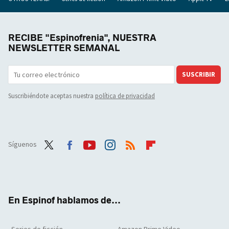
RECIBE "Espinofrenia", NUESTRA
NEWSLETTER SEMANAL
SUSCRIBIR
Suscribiéndote aceptas nuestra
política de privacidad
Síguenos
Twit
Face
Yout
Inst
RSS
Flip
ter
boo
ube
agra
boar
k
m
d
En Espinof hablamos de...