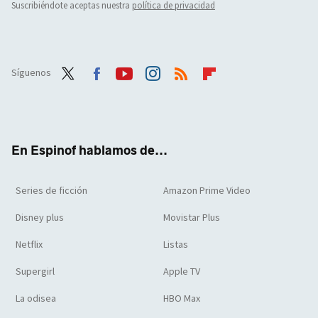
Suscribiéndote aceptas nuestra
política de privacidad
Síguenos
Twit
Face
Yout
Inst
RSS
Flip
ter
boo
ube
agra
boar
k
m
d
En Espinof hablamos de...
Series de ficción
Amazon Prime Video
Disney plus
Movistar Plus
Netflix
Listas
Supergirl
Apple TV
La odisea
HBO Max