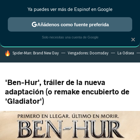
Ya puedes ver más de Espinof en Google
MENÚ
NUEVO
Añádenos como fuente preferida
CRÍTICA
ESTRENOS
REALITY
ANIME
RANKINGS CINE
RA
Solo necesitas una cuenta de Google
×
HOY SE HABLA DE
Spider-Man: Brand New Day
Vengadores: Doomsday
La Odisea
'Ben-Hur', tráiler de la nueva
adaptación (o remake encubierto de
'Gladiator')