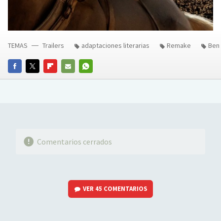
TEMAS
Trailers
adaptaciones literarias
Remake
Ben
FACEBOOK
TWITTER
FLIPBOARD
E-
WHATSAPP
MAIL
Comentarios cerrados
VER
45 COMENTARIOS