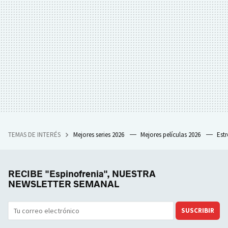
TEMAS DE INTERÉS
Mejores series 2026
Mejores películas 2026
Est
RECIBE "Espinofrenia", NUESTRA
NEWSLETTER SEMANAL
SUSCRIBIR