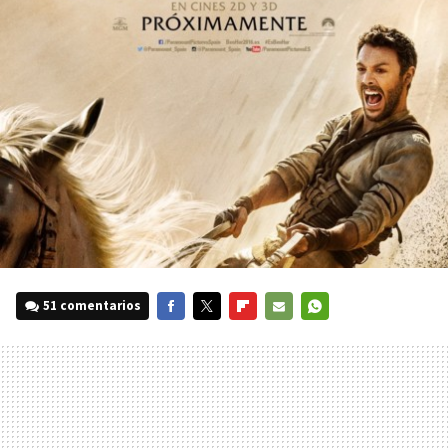
51 comentarios
FACEBOOK
TWITTER
FLIPBOARD
E-
WHATSAPP
MAIL