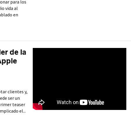
onar para los
o vida al
ablado en
ler de la
Apple
ar clientes y,
ede ser un
primer teaser
implicado el...