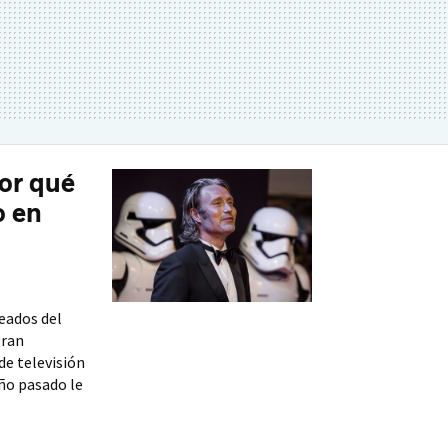
or qué
o en
eados del
gran
de televisión
año pasado le