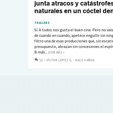
junta atracos y catástrofe
naturales en un cóctel de
TRAILERS
Sí. A todos nos gusta el buen cine. Pero no vai
de cuando en cuando, apetece engullir sin nin
filtro una de esas producciones que, sin escat
presupuesto, abrazan sin concesiones el espíri
B más...
LEER MÁS »
COMENTARIOS
13
VÍCTOR LÓPEZ G.
HACE 9 AÑOS