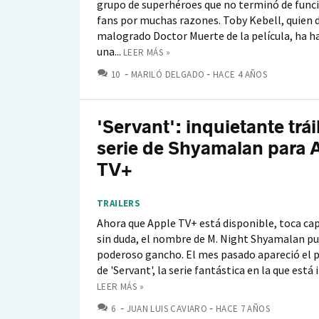
grupo de superhéroes que no terminó de funci
fans por muchas razones. Toby Kebell, quien di
malogrado Doctor Muerte de la película, ha h
una...
LEER MÁS »
COMENTARIOS
10
MARILÓ DELGADO
HACE 4 AÑOS
'Servant': inquietante trái
serie de Shyamalan para 
TV+
TRAILERS
Ahora que Apple TV+ está disponible, toca capt
sin duda, el nombre de M. Night Shyamalan pu
poderoso gancho. El mes pasado apareció el 
de 'Servant', la serie fantástica en la que está 
LEER MÁS »
COMENTARIOS
6
JUAN LUIS CAVIARO
HACE 7 AÑOS