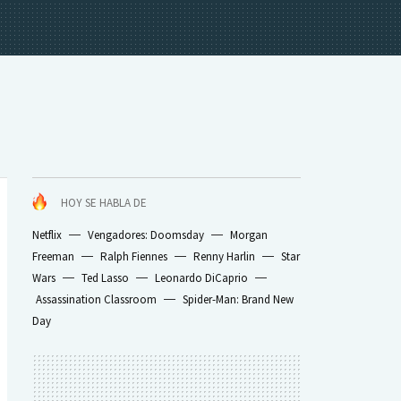
HOY SE HABLA DE
Netflix
Vengadores: Doomsday
Morgan
Freeman
Ralph Fiennes
Renny Harlin
Star
Wars
Ted Lasso
Leonardo DiCaprio
Assassination Classroom
Spider-Man: Brand New
Day