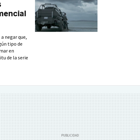
s
mencial
s a negar que,
gún tipo de
imar en
tu de la serie