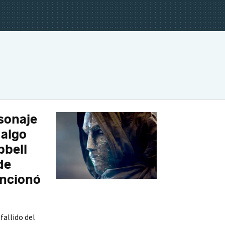
sonaje
 algo
bbell
de
uncionó
fallido del