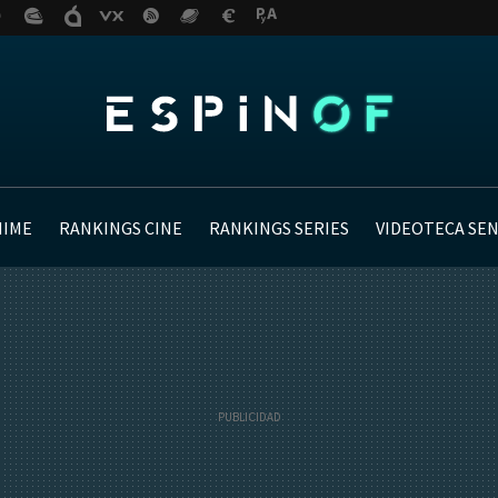
NIME
RANKINGS CINE
RANKINGS SERIES
VIDEOTECA SE