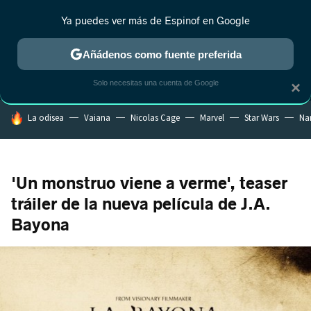
Ya puedes ver más de Espinof en Google
MENÚ
NUEVO
Añádenos como fuente preferida
CRÍTICA
ESTRENOS
REALITY
ANIME
RANKINGS CINE
RA
Solo necesitas una cuenta de Google
×
HOY SE HABLA DE
La odisea
Vaiana
Nicolas Cage
Marvel
Star Wars
Na
'Un monstruo viene a verme', teaser
tráiler de la nueva película de J.A.
Bayona