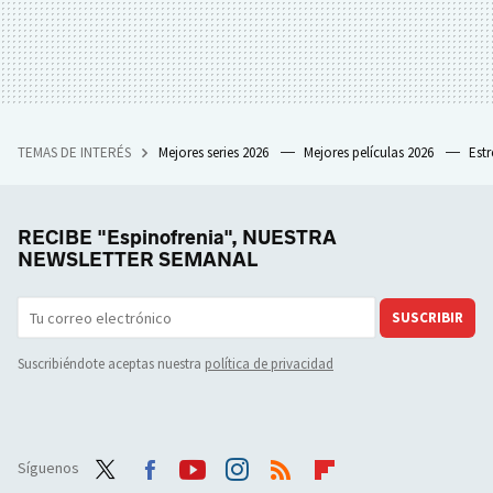
TEMAS DE INTERÉS
Mejores series 2026
Mejores películas 2026
Est
RECIBE "Espinofrenia", NUESTRA
NEWSLETTER SEMANAL
SUSCRIBIR
Suscribiéndote aceptas nuestra
política de privacidad
Síguenos