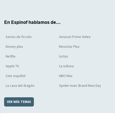
Twit
Face
Yout
Inst
RSS
Flip
ter
boo
ube
agra
boar
k
m
d
En Espinof hablamos de...
Series de ficción
Amazon Prime Video
Disney plus
Movistar Plus
Netflix
Listas
Apple TV
La odisea
Cine español
HBO Max
La casa del dragón
Spider-man: Brand New Day
VER MÁS TEMAS