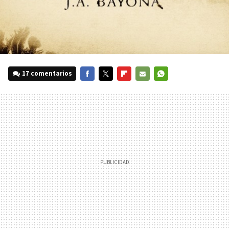
17 comentarios
FACEBOOK
TWITTER
FLIPBOARD
E-
WHATSAPP
MAIL