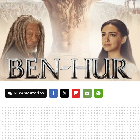
61 comentarios
FACEBOOK
TWITTER
FLIPBOARD
E-
WHATSAPP
MAIL