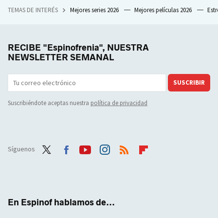
TEMAS DE INTERÉS
Mejores series 2026
Mejores películas 2026
Est
RECIBE "Espinofrenia", NUESTRA
NEWSLETTER SEMANAL
SUSCRIBIR
Suscribiéndote aceptas nuestra
política de privacidad
Síguenos
Twit
Face
Yout
Inst
RSS
Flip
ter
boo
ube
agra
boar
k
m
d
En Espinof hablamos de...