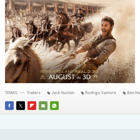
TEMAS
Trailers
Jack Huston
Rodrigo Santoro
Ben Hu
FACEBOOK
TWITTER
FLIPBOARD
E-
WHATSAPP
MAIL