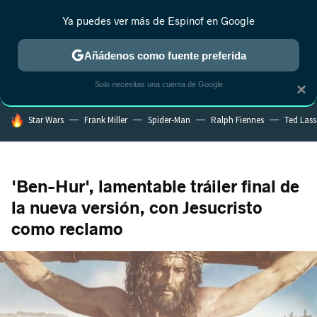
Ya puedes ver más de Espinof en Google
MENÚ
NUEVO
Añádenos como fuente preferida
CRÍTICA
ESTRENOS
REALITY
ANIME
RANKINGS CINE
RA
Solo necesitas una cuenta de Google
×
HOY SE HABLA DE
Star Wars
Frank Miller
Spider-Man
Ralph Fiennes
Ted Las
'Ben-Hur', lamentable tráiler final de
la nueva versión, con Jesucristo
como reclamo