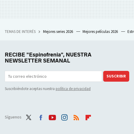
TEMAS DE INTERÉS
Mejores series 2026
Mejores películas 2026
Est
RECIBE "Espinofrenia", NUESTRA
NEWSLETTER SEMANAL
SUSCRIBIR
Suscribiéndote aceptas nuestra
política de privacidad
Síguenos
Twit
Face
Yout
Inst
RSS
Flip