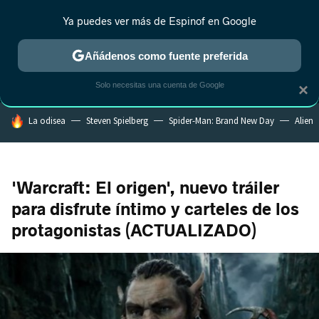
Ya puedes ver más de Espinof en Google
MENÚ
NUEVO
Añádenos como fuente preferida
CRÍTICA
ESTRENOS
REALITY
ANIME
RANKINGS CINE
RA
Solo necesitas una cuenta de Google
×
HOY SE HABLA DE
La odisea
Steven Spielberg
Spider-Man: Brand New Day
Alien
'Warcraft: El origen', nuevo tráiler
para disfrute íntimo y carteles de los
protagonistas (ACTUALIZADO)