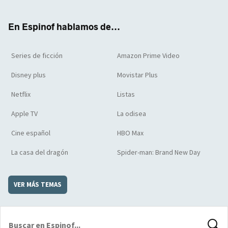
ter
boo
ube
agra
boar
k
m
d
En Espinof hablamos de...
Series de ficción
Amazon Prime Video
Disney plus
Movistar Plus
Netflix
Listas
Apple TV
La odisea
Cine español
HBO Max
La casa del dragón
Spider-man: Brand New Day
VER MÁS TEMAS