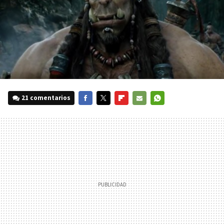
21 comentarios
FACEBOOK
TWITTER
FLIPBOARD
E-
WHATSAPP
MAIL