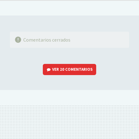
FACEBOOK
TWITTER
FLIPBOARD
E-
WHATSAPP
MAIL
Comentarios cerrados
VER
20 COMENTARIOS