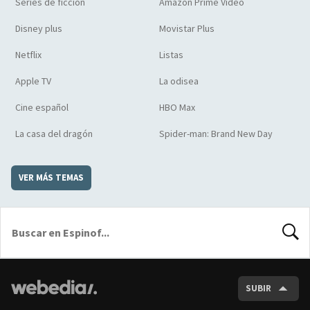
Series de ficción
Amazon Prime Video
Disney plus
Movistar Plus
Netflix
Listas
Apple TV
La odisea
Cine español
HBO Max
La casa del dragón
Spider-man: Brand New Day
VER MÁS TEMAS
BUSCA
SUBIR