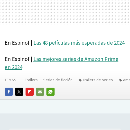
En Espinof |
Las 48 películas más esperadas de 2024
En Espinof |
Las mejores series de Amazon Prime
en 2024
TEMAS
Trailers
Series de ficción
Trailers de series
Ama
FACEBOOK
TWITTER
FLIPBOARD
E-
WHATSAPP
MAIL