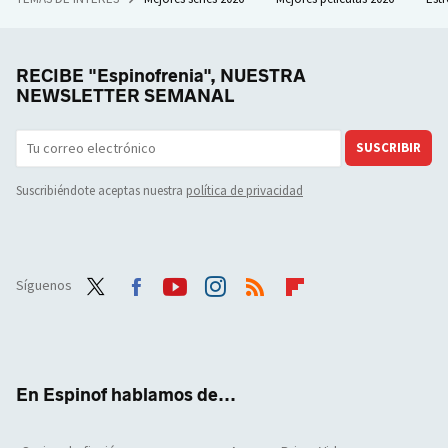
RECIBE "Espinofrenia", NUESTRA
NEWSLETTER SEMANAL
SUSCRIBIR
Suscribiéndote aceptas nuestra
política de privacidad
Síguenos
Twit
Face
Yout
Inst
RSS
Flip
ter
boo
ube
agra
boar
k
m
d
En Espinof hablamos de...