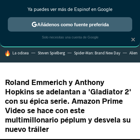
Ya puedes ver más de Espinof en Google
MENÚ
NUEVO
Añádenos como fuente preferida
CRÍTICA
ESTRENOS
REALITY
ANIME
RANKINGS CINE
RA
Solo necesitas una cuenta de Google
×
HOY SE HABLA DE
La odisea
Steven Spielberg
Spider-Man: Brand New Day
Alien
Roland Emmerich y Anthony
Hopkins se adelantan a 'Gladiator 2'
con su épica serie. Amazon Prime
Video se hace con este
multimillonario péplum y desvela su
nuevo tráiler