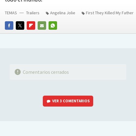
TEMAS
Trailers
Angelina Jolie
First They Killed My Father
FACEBOOK
TWITTER
FLIPBOARD
E-
WHATSAPP
MAIL
Comentarios cerrados
VER
3 COMENTARIOS