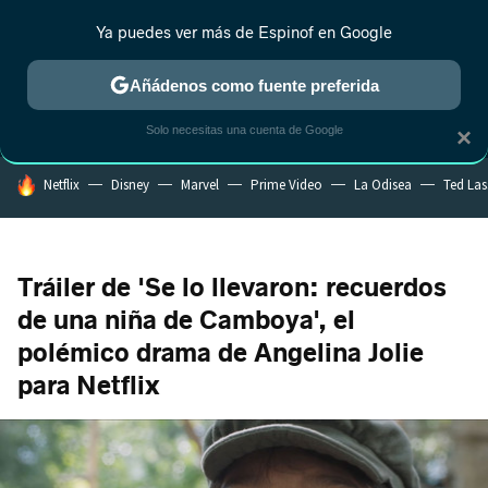
Ya puedes ver más de Espinof en Google
MENÚ
NUEVO
Añádenos como fuente preferida
CRÍTICA
ESTRENOS
REALITY
ANIME
RANKINGS CINE
RA
Solo necesitas una cuenta de Google
×
HOY SE HABLA DE
Netflix
Disney
Marvel
Prime Video
La Odisea
Ted La
Tráiler de 'Se lo llevaron: recuerdos
de una niña de Camboya', el
polémico drama de Angelina Jolie
para Netflix