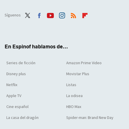
Síguenos
Twit
Face
Yout
Inst
RSS
Flip
ter
boo
ube
agra
boar
k
m
d
En Espinof hablamos de...
Series de ficción
Amazon Prime Video
Disney plus
Movistar Plus
Netflix
Listas
Apple TV
La odisea
Cine español
HBO Max
La casa del dragón
Spider-man: Brand New Day