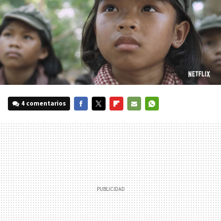
4 comentarios
FACEBOOK
TWITTER
FLIPBOARD
E-
WHATSAPP
MAIL